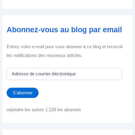
Abonnez-vous au blog par email
Entrez votre e-mail pour vous abonner à ce blog et recevoir
les notifications des nouveaux articles.
A
d
r
e
S'abonner
s
s
e
rejoindre les autres 1.128 les abonnés
d
e
c
o