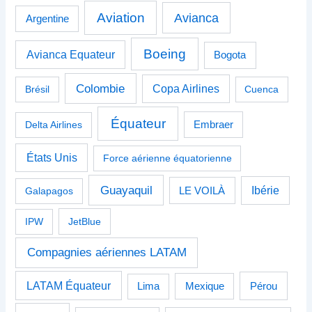
Aviation
Avianca
Argentine
Boeing
Avianca Equateur
Bogota
Colombie
Copa Airlines
Brésil
Cuenca
Équateur
Delta Airlines
Embraer
États Unis
Force aérienne équatorienne
Guayaquil
Ibérie
Galapagos
LE VOILÀ
IPW
JetBlue
Compagnies aériennes LATAM
LATAM Équateur
Pérou
Lima
Mexique