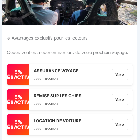
✈️ Avantages exclusifs pour les lecteurs
Codes vérifiés à économiser lors de votre prochain voyage.
ASSURANCE VOYAGE
5%
Ver >
DÉSACTIVÉ
NARENAS
REMISE SUR LES CHIPS
5%
Ver >
DÉSACTIVÉ
NARENAS
LOCATION DE VOITURE
5%
Ver >
DÉSACTIVÉ
NARENAS