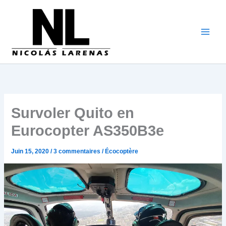
Aller
au
contenu
Survoler Quito en
Eurocopter AS350B3e
Juin 15, 2020
/
3 commentaires
/
Écocoptère