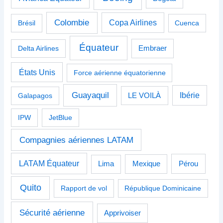
Colombie
Copa Airlines
Brésil
Cuenca
Équateur
Delta Airlines
Embraer
États Unis
Force aérienne équatorienne
Guayaquil
Ibérie
Galapagos
LE VOILÀ
IPW
JetBlue
Compagnies aériennes LATAM
LATAM Équateur
Pérou
Lima
Mexique
Quito
Rapport de vol
République Dominicaine
Sécurité aérienne
Apprivoiser