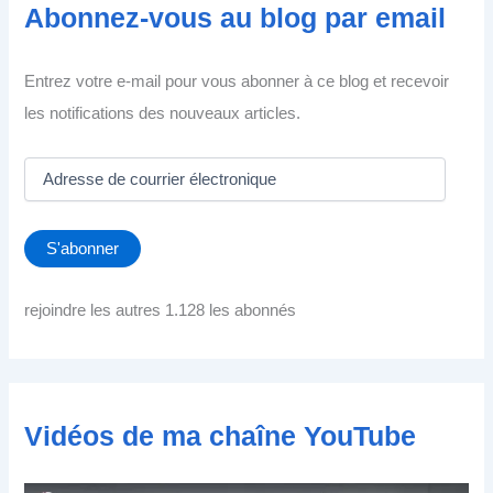
Abonnez-vous au blog par email
Entrez votre e-mail pour vous abonner à ce blog et recevoir
les notifications des nouveaux articles.
A
d
r
e
S'abonner
s
s
e
rejoindre les autres 1.128 les abonnés
d
e
c
o
u
Vidéos de ma chaîne YouTube
r
r
i