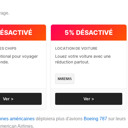
yage.
DÉSACTIVÉ
5% DÉSACTIVÉ
ES CHIPS
LOCATION DE VOITURE
ational pour voyager
Louez votre voiture avec une
onde.
réduction partout.
NARENAS
Ver >
Ver >
nnes américaines
déploiera plus d'avions
Boeing 787
sur leurs
merican Airlines.