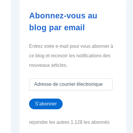
Abonnez-vous au
blog par email
Entrez votre e-mail pour vous abonner à
ce blog et recevoir les notifications des
nouveaux articles.
A
d
r
e
S'abonner
s
s
e
rejoindre les autres 1.128 les abonnés
d
e