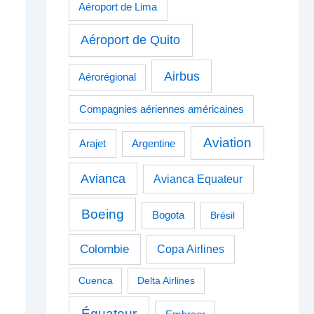
Aéroport de Lima
Aéroport de Quito
Airbus
Aérorégional
Compagnies aériennes américaines
Aviation
Arajet
Argentine
Avianca
Avianca Equateur
Boeing
Bogota
Brésil
Colombie
Copa Airlines
Cuenca
Delta Airlines
Équateur