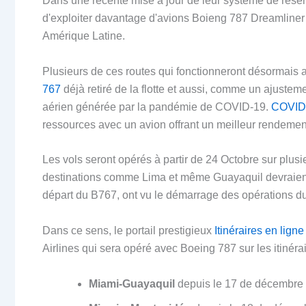
Dans une récente mise à jour de leur système de réser
d'exploiter davantage d'avions Boieng 787 Dreamline
Amérique Latine.
Plusieurs de ces routes qui fonctionneront désormais 
767
déjà retiré de la flotte et aussi, comme un ajustem
aérien générée par la pandémie de COVID-19.
COVID-
ressources avec un avion offrant un meilleur rendemen
Les vols seront opérés à partir de 24 Octobre sur plusi
destinations comme Lima et même Guayaquil devraient 
départ du B767, ont vu le démarrage des opérations du
Dans ce sens, le portail prestigieux
Itinéraires en ligne
Airlines qui sera opéré avec Boeing 787 sur les itinéra
Miami-Guayaquil
depuis le 17 de décembre 