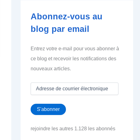
Abonnez-vous au
blog par email
Entrez votre e-mail pour vous abonner à
ce blog et recevoir les notifications des
nouveaux articles.
A
d
r
e
S'abonner
s
s
e
rejoindre les autres 1.128 les abonnés
d
e