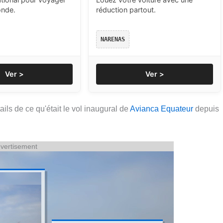
onde.
réduction partout.
NARENAS
Ver >
Ver >
ils de ce qu'était le vol inaugural de
Avianca Equateur
depuis
vertisement