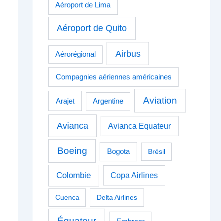
Aéroport de Lima
Aéroport de Quito
Airbus
Aérorégional
Compagnies aériennes américaines
Aviation
Arajet
Argentine
Avianca
Avianca Equateur
Boeing
Bogota
Brésil
Colombie
Copa Airlines
Cuenca
Delta Airlines
Équateur