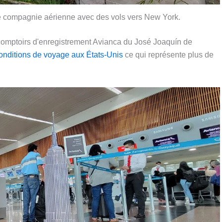
me compagnie aérienne avec des vols vers New York.
 comptoirs d'enregistrement Avianca du José Joaquín de
onditions de voyage aux États-Unis
ce qui représente plus de