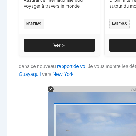
voyager à travers le monde.
autour du m
NARENAS
NARENAS
Ver >
dans ce nouveau
rapport de vol
Je vous montre les déta
Guayaquil
vers
New York
.
Ad