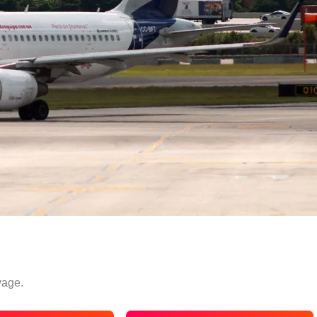
yage.