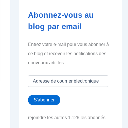
Abonnez-vous au
blog par email
Entrez votre e-mail pour vous abonner à
ce blog et recevoir les notifications des
nouveaux articles.
A
d
r
e
S'abonner
s
s
e
rejoindre les autres 1.128 les abonnés
d
e