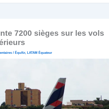
e 7200 sièges sur les vols
érieurs
ntaires
/
ÉquAir
,
LATAM Équateur