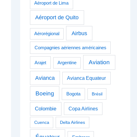
Aéroport de Lima
Aéroport de Quito
Airbus
Aérorégional
Compagnies aériennes américaines
Aviation
Arajet
Argentine
Avianca
Avianca Equateur
Boeing
Bogota
Brésil
Colombie
Copa Airlines
Cuenca
Delta Airlines
Équateur