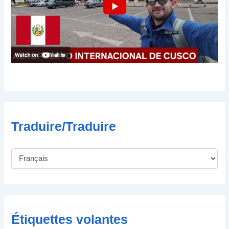
c
t
r
o
n
i
q
u
e
Traduire/Traduire
Étiquettes volantes