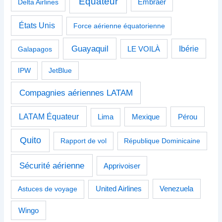
Équateur
Delta Airlines
Embraer
États Unis
Force aérienne équatorienne
Guayaquil
Ibérie
Galapagos
LE VOILÀ
IPW
JetBlue
Compagnies aériennes LATAM
LATAM Équateur
Pérou
Lima
Mexique
Quito
Rapport de vol
République Dominicaine
Sécurité aérienne
Apprivoiser
Venezuela
Astuces de voyage
United Airlines
Wingo