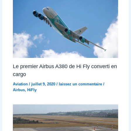
Le premier Airbus A380 de Hi Fly converti en
cargo
Aviation
/
juillet 9, 2020
/
laissez un commentaire
/
Airbus
,
HiFly