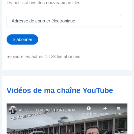
les notifications des nouveaux articles.
A
d
r
e
S'abonner
s
s
e
rejoindre les autres 1.128 les abonnés
d
e
c
o
u
Vidéos de ma chaîne YouTube
r
r
i
e
r
é
l
e