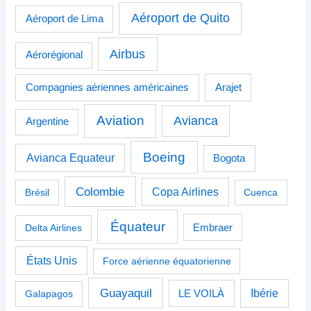
Aéroport de Quito
Aéroport de Lima
Airbus
Aérorégional
Compagnies aériennes américaines
Arajet
Aviation
Avianca
Argentine
Boeing
Avianca Equateur
Bogota
Colombie
Copa Airlines
Brésil
Cuenca
Équateur
Delta Airlines
Embraer
États Unis
Force aérienne équatorienne
Guayaquil
Ibérie
Galapagos
LE VOILÀ