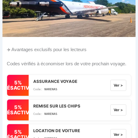
✈️ Avantages exclusifs pour les lecteurs
Codes vérifiés à économiser lors de votre prochain voyage.
ASSURANCE VOYAGE
5%
Ver >
DÉSACTIVÉ
NARENAS
REMISE SUR LES CHIPS
5%
Ver >
DÉSACTIVÉ
NARENAS
LOCATION DE VOITURE
5%
Ver >
DÉSACTIVÉ