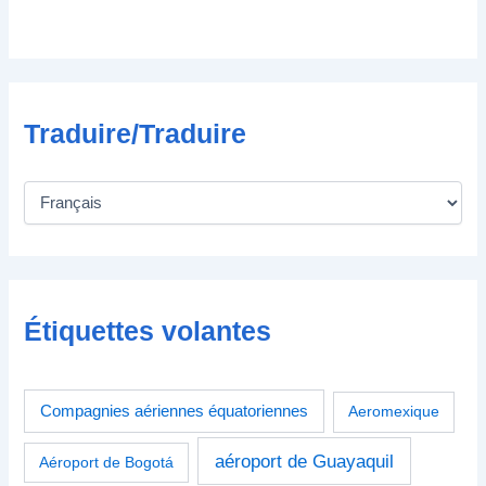
q
u
e
Traduire/Traduire
Étiquettes volantes
Compagnies aériennes équatoriennes
Aeromexique
aéroport de Guayaquil
Aéroport de Bogotá