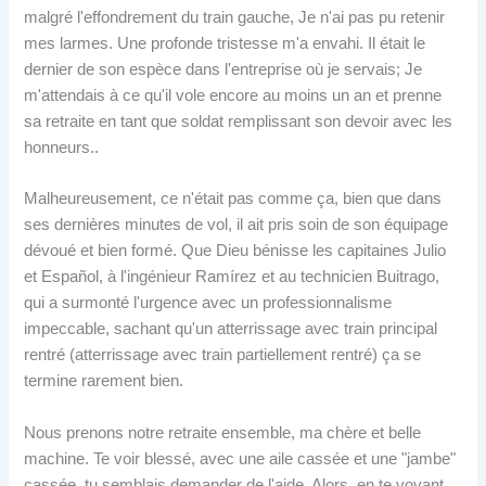
malgré l'effondrement du train gauche, Je n'ai pas pu retenir
mes larmes. Une profonde tristesse m'a envahi. Il était le
dernier de son espèce dans l'entreprise où je servais; Je
m'attendais à ce qu'il vole encore au moins un an et prenne
sa retraite en tant que soldat remplissant son devoir avec les
honneurs..
Malheureusement, ce n'était pas comme ça, bien que dans
ses dernières minutes de vol, il ait pris soin de son équipage
dévoué et bien formé. Que Dieu bénisse les capitaines Julio
et Español, à l'ingénieur Ramírez et au technicien Buitrago,
qui a surmonté l'urgence avec un professionnalisme
impeccable, sachant qu'un atterrissage avec train principal
rentré (atterrissage avec train partiellement rentré) ça se
termine rarement bien.
Nous prenons notre retraite ensemble, ma chère et belle
machine. Te voir blessé, avec une aile cassée et une "jambe"
cassée, tu semblais demander de l'aide. Alors, en te voyant