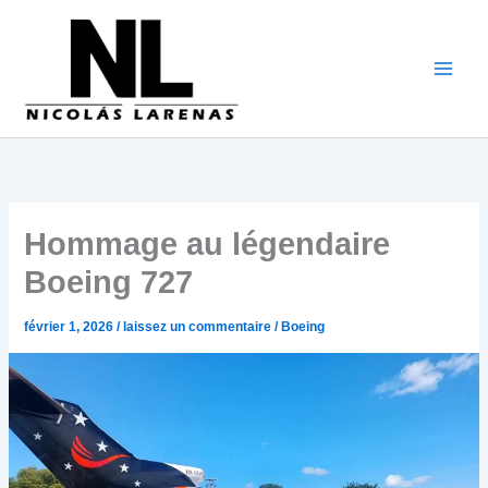
Aller
au
contenu
Hommage au légendaire
Boeing 727
février 1, 2026
/
laissez un commentaire
/
Boeing