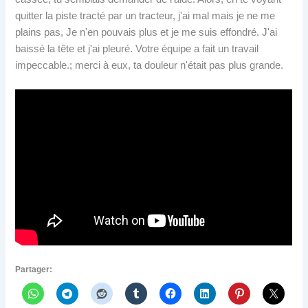
quitter la piste tracté par un tracteur, j'ai mal mais je ne me
plains pas, Je n'en pouvais plus et je me suis effondré. J'ai
baissé la tête et j'ai pleuré. Votre équipe a fait un travail
impeccable.; merci à eux, ta douleur n'était pas plus grande.
Partager: