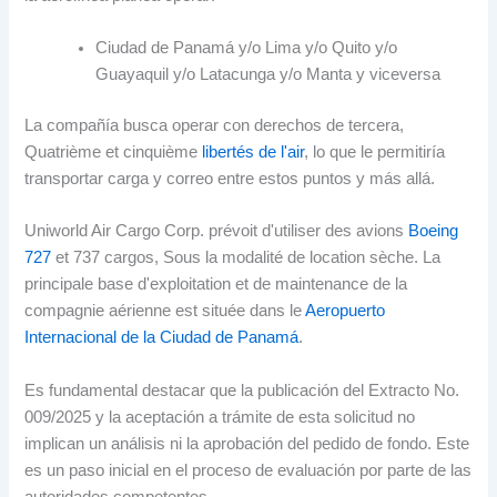
Ciudad de Panamá y/o Lima y/o Quito y/o
Guayaquil y/o Latacunga y/o Manta y viceversa
La compañía busca operar con derechos de tercera
,
Quatrième et cinquième
libertés de l'air
,
lo que le permitiría
transportar carga y correo entre estos puntos y más allá
.
Uniworld Air Cargo Corp. prévoit d'utiliser des avions
Boeing
727
et 737 cargos, Sous la modalité de location sèche. La
principale base d'exploitation et de maintenance de la
compagnie aérienne est située dans le
Aeropuerto
Internacional de la Ciudad de Panamá
.
Es fundamental destacar que la publicación del Extracto No
.
009/2025
y la aceptación a trámite de esta solicitud no
implican un análisis ni la aprobación del pedido de fondo
.
Este
es un paso inicial en el proceso de evaluación por parte de las
autoridades competentes
.