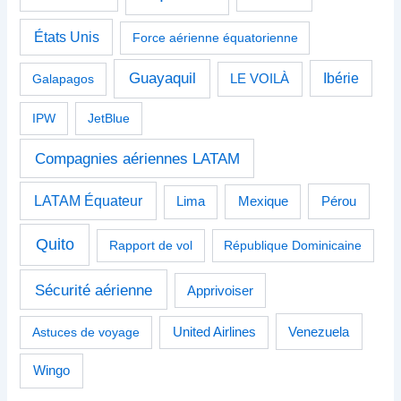
États Unis
Force aérienne équatorienne
Guayaquil
Ibérie
Galapagos
LE VOILÀ
IPW
JetBlue
Compagnies aériennes LATAM
LATAM Équateur
Pérou
Lima
Mexique
Quito
Rapport de vol
République Dominicaine
Sécurité aérienne
Apprivoiser
Venezuela
Astuces de voyage
United Airlines
Wingo