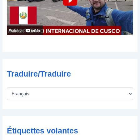
c
t
r
o
n
i
q
u
e
Traduire/Traduire
Étiquettes volantes