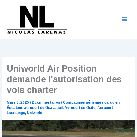
Aller
au
contenu
Uniworld Air Position
demande l'autorisation des
vols charter
Mars 3, 2025
/
2 commentaires
/
Compagnies aériennes cargo en
Équateur
,
aéroport de Guayaquil
,
Aéroport de Quito
,
Aéroport
Latacunga
,
Uniworld