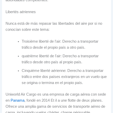
Libertés aériennes
Nunca está de más repasar las libertades del aire por si no
conocían sobre este tema
:
Troisième liberté de l'air:
Derecho a transportar
tráfico desde el propio país a otro país
.
quatrième liberté de l'air:
Derecho a transportar
tráfico desde otro país al propio país
.
Cinquième liberté aérienne:
Derecho a transportar
tráfico entre dos países extranjeros en un vuelo que
se origina o termina en el propio país
.
Uniworld Air Cargo es una empresa de carga aérea con sede
en
Panama
, fondé en 2014 Et il a une flotte de deux planes.
Ofrece una amplia gama de servicios de transporte aéreo de
carga
,
incluyendo vuelos chárter
, charge périssable,