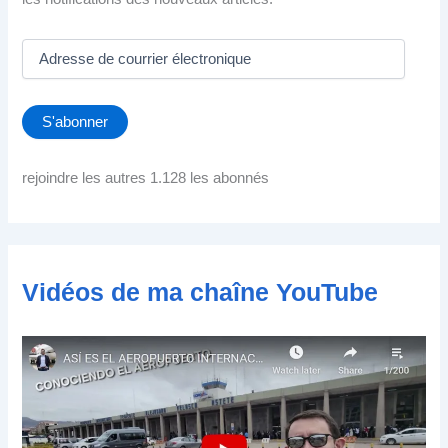
A
d
r
e
S'abonner
s
s
e
rejoindre les autres 1.128 les abonnés
d
e
c
o
u
Vidéos de ma chaîne YouTube
r
r
i
e
r
é
l
e