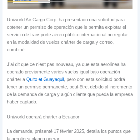
Uniworld Air Cargo Corp.
ha presentado una solicitud para
obtener un permiso de operación que le permita explotar el
servicio de transporte aéreo público internacional no regular
en la modalidad de vuelos chárter de carga y correo
,
combiné.
J'ai dit que ce n'est pas nouveau,
ya que esta aerolínea ha
operado previamente varios vuelos igual bajo operación
chárter a
Quito et Guayaquil
,
pero con esta solicitud podrá
tener un permiso permanente
, peut-être,
debido al incremento
de la demanda de carga y algún cliente que pueda la empresa
haber captado
.
Uniworld operará chárter a Ecuador
La demande, présenté 17 février 2025,
detalla los puntos que
la aerolínea planea operar
: