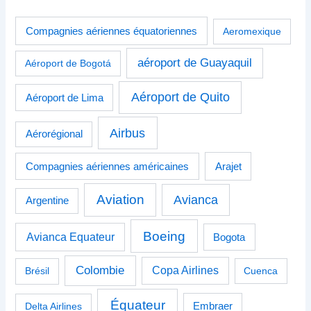
Compagnies aériennes équatoriennes
Aeromexique
aéroport de Guayaquil
Aéroport de Bogotá
Aéroport de Quito
Aéroport de Lima
Airbus
Aérorégional
Compagnies aériennes américaines
Arajet
Aviation
Avianca
Argentine
Boeing
Avianca Equateur
Bogota
Colombie
Copa Airlines
Brésil
Cuenca
Équateur
Delta Airlines
Embraer