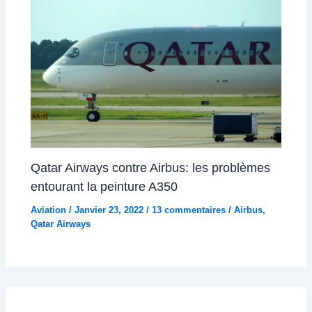
Qatar Airways contre Airbus: les problèmes
entourant la peinture A350
Aviation
/
Janvier 23, 2022
/
13 commentaires
/
Airbus
,
Qatar Airways