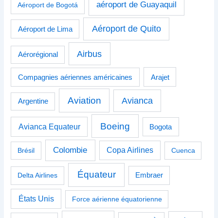
aéroport de Guayaquil
Aéroport de Bogotá
Aéroport de Quito
Aéroport de Lima
Airbus
Aérorégional
Compagnies aériennes américaines
Arajet
Aviation
Avianca
Argentine
Boeing
Avianca Equateur
Bogota
Colombie
Copa Airlines
Brésil
Cuenca
Équateur
Delta Airlines
Embraer
États Unis
Force aérienne équatorienne