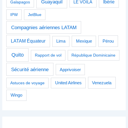
Guayaquil
Ibérie
Galapagos
LE VOILÀ
IPW
JetBlue
Compagnies aériennes LATAM
LATAM Équateur
Pérou
Lima
Mexique
Quito
Rapport de vol
République Dominicaine
Sécurité aérienne
Apprivoiser
Venezuela
Astuces de voyage
United Airlines
Wingo