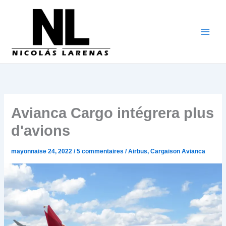
Aller
au
contenu
Avianca Cargo intégrera plus
d'avions
mayonnaise 24, 2022
/
5 commentaires
/
Airbus
,
Cargaison Avianca