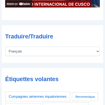
i
q
u
e
Traduire/Traduire
Étiquettes volantes
Compagnies aériennes équatoriennes
Aeromexique