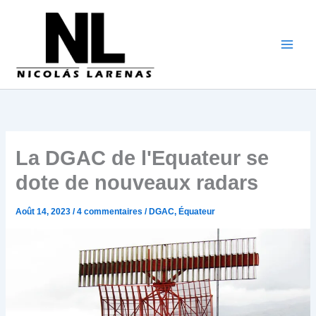
Aller
au
contenu
La DGAC de l'Equateur se
dote de nouveaux radars
Août 14, 2023
/
4 commentaires
/
DGAC
,
Équateur