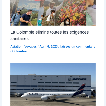
La Colombie élimine toutes les exigences
sanitaires
Aviation
,
Voyages
/
Avril 6, 2023
/
laissez un commentaire
/
Colombie