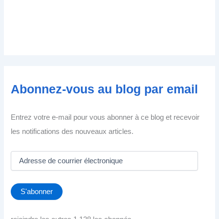
Abonnez-vous au blog par email
Entrez votre e-mail pour vous abonner à ce blog et recevoir
les notifications des nouveaux articles.
A
d
r
e
S'abonner
s
s
e