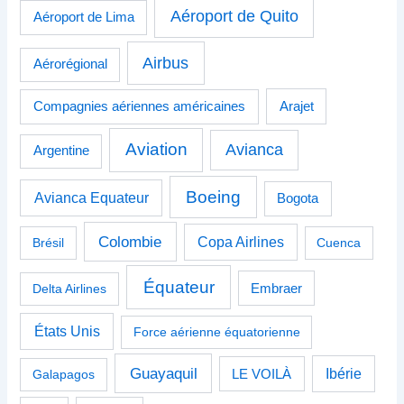
Aéroport de Quito
Aéroport de Lima
Airbus
Aérorégional
Compagnies aériennes américaines
Arajet
Aviation
Avianca
Argentine
Boeing
Avianca Equateur
Bogota
Colombie
Copa Airlines
Brésil
Cuenca
Équateur
Delta Airlines
Embraer
États Unis
Force aérienne équatorienne
Guayaquil
Ibérie
Galapagos
LE VOILÀ