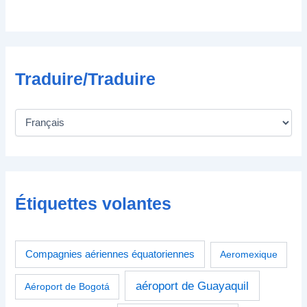
u
e
Traduire/Traduire
Étiquettes volantes
Compagnies aériennes équatoriennes
Aeromexique
aéroport de Guayaquil
Aéroport de Bogotá