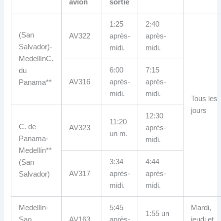
avion
sortie
1:25
2:40
(San
AV322
après-
après-
Salvador)-
midi.
midi.
MedellínC.
6:00
7:15
du
AV316
après-
après-
Panama**
midi.
midi.
Tous les
jours
12:30
11:20
C. de
AV323
après-
un m.
Panama-
midi.
Medellín**
3:34
4:44
(San
AV317
après-
après-
Salvador)
midi.
midi.
Medellín-
5:45
Mardi,
1:55 un
Sao
AV163
après-
jeudi et