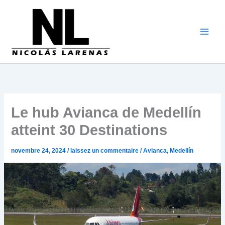
Aller
au
contenu
Le hub Avianca de Medellín
atteint 30 Destinations
novembre 24, 2024
/
laissez un commentaire
/
Avianca
,
Medellín