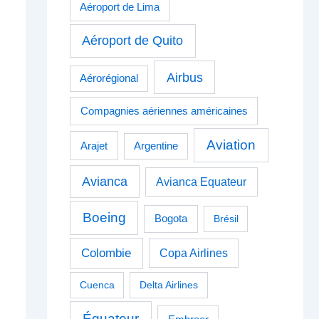
Aéroport de Lima
Aéroport de Quito
Airbus
Aérorégional
Compagnies aériennes américaines
Aviation
Arajet
Argentine
Avianca
Avianca Equateur
Boeing
Bogota
Brésil
Colombie
Copa Airlines
Cuenca
Delta Airlines
Équateur