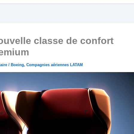
uvelle classe de confort
remium
aire
/
Boeing
,
Compagnies aériennes LATAM