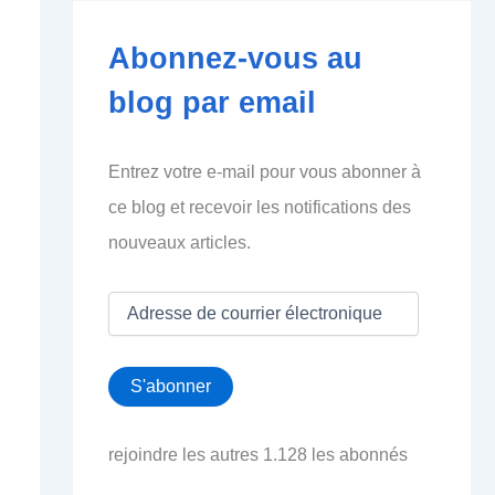
Abonnez-vous au
blog par email
Entrez votre e-mail pour vous abonner à
ce blog et recevoir les notifications des
nouveaux articles.
A
d
r
e
S'abonner
s
s
e
rejoindre les autres 1.128 les abonnés
d
e