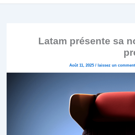
Latam présente sa no
p
Août 11, 2025
/
laissez un comment