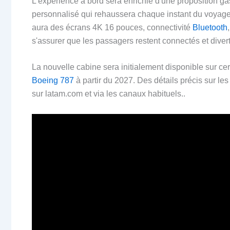
L'expérience à bord sera enrichie d'une proposition 
personnalisé qui rehaussera chaque instant du voyage.
aura des écrans 4K 16 pouces, connectivité
Bluetooth
s'assurer que les passagers restent connectés et diver
La nouvelle cabine sera initialement disponible sur cer
Boeing 787
à partir du 2027. Des détails précis sur le
sur latam.com et via les canaux habituels..