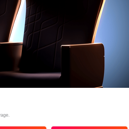
yage.