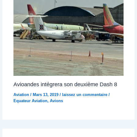
Avioandes intégrera son deuxième Dash 8
Aviation
/
Mars 13, 2019
/
laissez un commentaire
/
Equateur Aviation
,
Avions