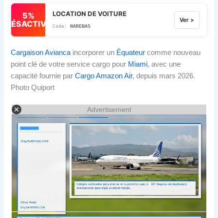
LOCATION DE VOITURE
5%
Ver >
DÉSACTIVÉ
NARENAS
Cargaison Avianca
incorporer un
Équateur
comme nouveau
point clé de votre service cargo pour
Miami
, avec une
capacité fournie par
Cargo Amazon Air
, depuis mars 2026.
Photo Quiport
Advertisement