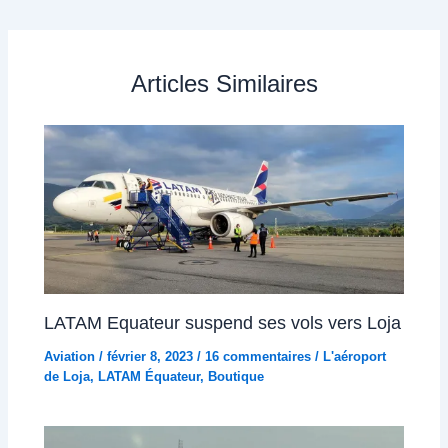
Articles Similaires
LATAM Equateur suspend ses vols vers Loja
Aviation
/
février 8, 2023
/
16 commentaires
/
L'aéroport
de Loja
,
LATAM Équateur
,
Boutique