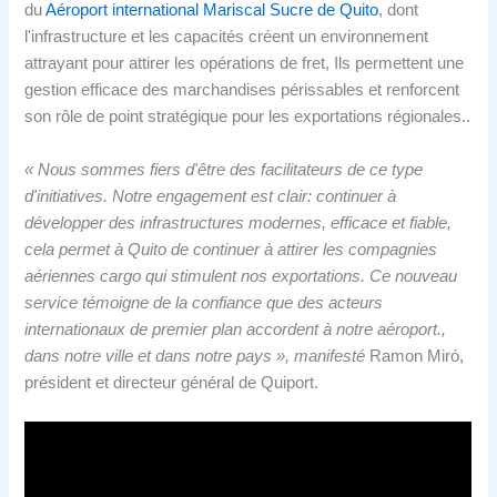
du
Aéroport international Mariscal Sucre de Quito
, dont
l'infrastructure et les capacités créent un environnement
attrayant pour attirer les opérations de fret, Ils permettent une
gestion efficace des marchandises périssables et renforcent
son rôle de point stratégique pour les exportations régionales..
« Nous sommes fiers d'être des facilitateurs de ce type
d'initiatives. Notre engagement est clair: continuer à
développer des infrastructures modernes, efficace et fiable,
cela permet à Quito de continuer à attirer les compagnies
aériennes cargo qui stimulent nos exportations. Ce nouveau
service témoigne de la confiance que des acteurs
internationaux de premier plan accordent à notre aéroport.,
dans notre ville et dans notre pays », manifesté
Ramon Miró,
président et directeur général de Quiport.