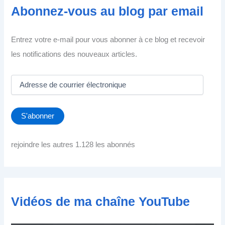
Abonnez-vous au blog par email
Entrez votre e-mail pour vous abonner à ce blog et recevoir
les notifications des nouveaux articles.
A
d
r
e
S'abonner
s
s
e
rejoindre les autres 1.128 les abonnés
d
e
c
o
u
Vidéos de ma chaîne YouTube
r
r
i