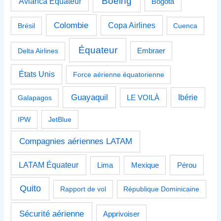
Boeing
Avianca Equateur
Bogota
Colombie
Copa Airlines
Brésil
Cuenca
Équateur
Delta Airlines
Embraer
États Unis
Force aérienne équatorienne
Guayaquil
Ibérie
Galapagos
LE VOILÀ
IPW
JetBlue
Compagnies aériennes LATAM
LATAM Équateur
Pérou
Lima
Mexique
Quito
Rapport de vol
République Dominicaine
Sécurité aérienne
Apprivoiser