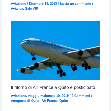
Aviazione
/
Dicembre 13, 2025
/
lascia un commento
/
Avianca
,
Sale VIP
Il ritorno di Air France a Quito è posticipato
Aviazione
,
viaggi
/
maionese 10, 2019
/
2 Commenti
/
Aeroporto di Quito
,
Air France
,
Quito