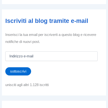
Iscriviti al blog tramite e-mail
Inserisci la tua email per iscriverti a questo blog e ricevere
notifiche di nuovi post.
I
n
d
i
sottoscrivi
r
i
z
unisciti agli altri 1.128 iscritti
z
o
e
-
m