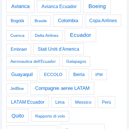
Boeing
Avianca
Avianca Ecuador
Colombia
Bogotà
Copa Airlines
Brasile
Ecuador
Cuenca
Delta Airlines
Stati Uniti d'America
Embraer
Aeronautica dell'Ecuador
Galapagos
Guayaquil
Iberia
ECCOLO
IPW
Compagnie aeree LATAM
JetBlue
LATAM Ecuador
Perù
Lima
Messico
Quito
Rapporto di volo