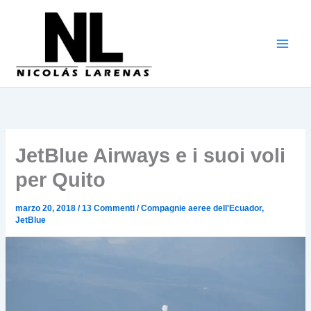
Vai
al
contenuto
JetBlue Airways e i suoi voli
per Quito
marzo 20, 2018
/
13 Commenti
/
Compagnie aeree dell'Ecuador
,
JetBlue