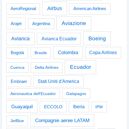
Airbus
American Airlines
AeroRegional
Aviazione
Arajet
Argentina
Boeing
Avianca
Avianca Ecuador
Colombia
Bogotà
Copa Airlines
Brasile
Ecuador
Cuenca
Delta Airlines
Stati Uniti d'America
Embraer
Aeronautica dell'Ecuador
Galapagos
Guayaquil
Iberia
ECCOLO
IPW
Compagnie aeree LATAM
JetBlue