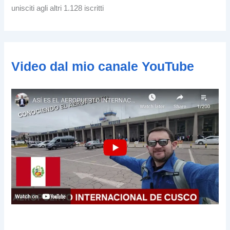
z
unisciti agli altri 1.128 iscritti
z
o
e
-
m
Video dal mio canale YouTube
a
i
l