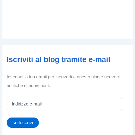
Iscriviti al blog tramite e-mail
Inserisci la tua email per iscriverti a questo blog e ricevere
notifiche di nuovi post.
I
n
d
i
sottoscrivi
r
i