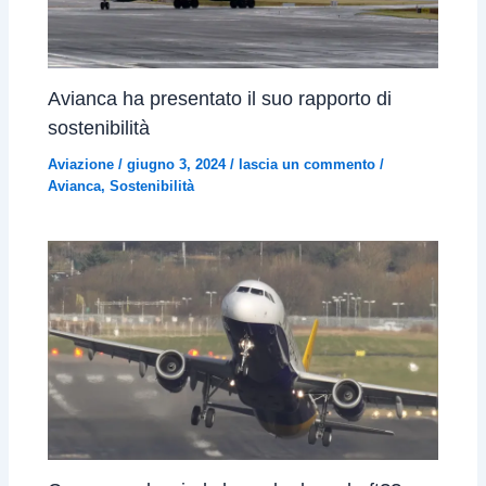
Avianca ha presentato il suo rapporto di
sostenibilità
Aviazione
/
giugno 3, 2024
/
lascia un commento
/
Avianca
,
Sostenibilità