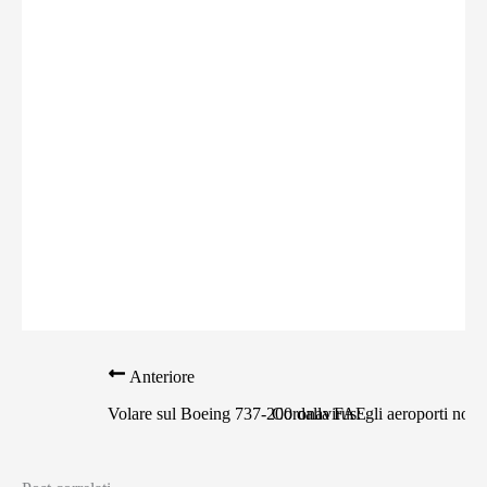
Anteriore
Se
Volare sul Boeing 737-200 dalla FAE
Coronavirus: gli aeroporti non 