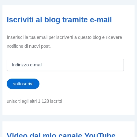
Iscriviti al blog tramite e-mail
Inserisci la tua email per iscriverti a questo blog e ricevere
notifiche di nuovi post.
I
n
d
i
sottoscrivi
r
i
z
unisciti agli altri 1.128 iscritti
z
o
e
-
m
Video dal mio canale YouTube
a