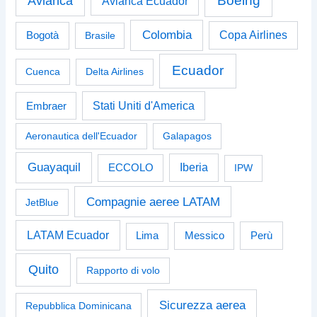
Boeing
Avianca
Avianca Ecuador
Colombia
Bogotà
Copa Airlines
Brasile
Ecuador
Cuenca
Delta Airlines
Stati Uniti d'America
Embraer
Aeronautica dell'Ecuador
Galapagos
Guayaquil
Iberia
ECCOLO
IPW
Compagnie aeree LATAM
JetBlue
LATAM Ecuador
Perù
Lima
Messico
Quito
Rapporto di volo
Sicurezza aerea
Repubblica Dominicana