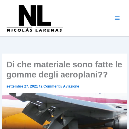
Vai
al
contenuto
Di che materiale sono fatte le
gomme degli aeroplani??
settembre 27, 2021
/
2 Commenti
/
Aviazione