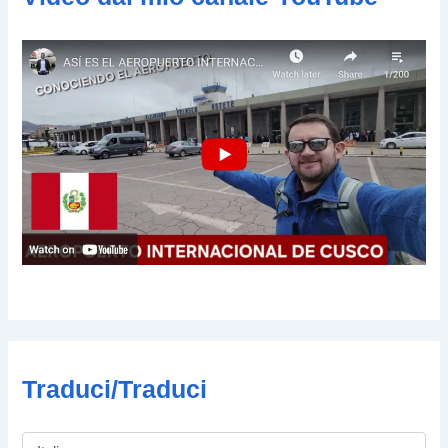
i
l
Traduci/Traduci