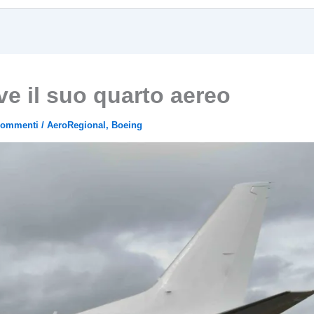
ve il suo quarto aereo
Commenti
/
AeroRegional
,
Boeing