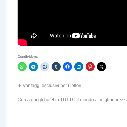
Condividere:
✈️ Vantaggi esclusivi per i lettori
Cerca qui gli hotel in TUTTO il mondo al miglior prezz