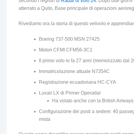
secondo i registri di
Radar di volo 24
. Dopo due giorni 
atterrato a Quito, Base principale di operazioni aeroreg
Rivediamo ora la storia di questo velivolo e apprendiam
Boeing 737-500 MSN 27425
Motori CFMI CFM56-3C1
Il primo volo lo fa 27 anni (memorizzato dal 2
Immatricolazione attuale N7354C
Registrazione ecuadoriana HC-CYA
Luxair LX di Primer Operadar
Ha volato anche con la British Airways
Configurazione dei posti a sedere: 40 passeg
mista