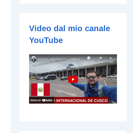
e
-
m
a
i
Video dal mio canale
l
YouTube