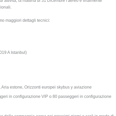
di attività, la mattina di 31 Dicembre l'aereo è finalmente
ionali.
o maggiori dettagli tecnici:
019 A Istanbul)
, Aria estone, Orizzonti europei skybus y aviazione
geri in configurazione VIP o 80 passeggeri in configurazione