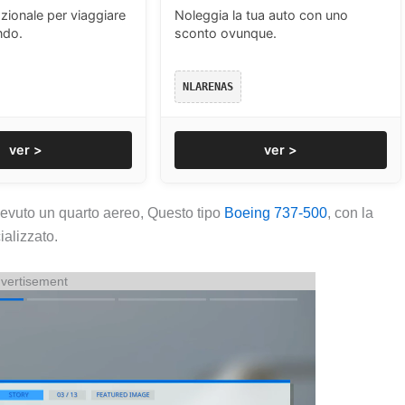
zionale per viaggiare
Noleggia la tua auto con uno
ndo.
sconto ovunque.
NLARENAS
ver >
ver >
cevuto un quarto aereo, Questo tipo
Boeing 737-500
, con la
alizzato.
vertisement