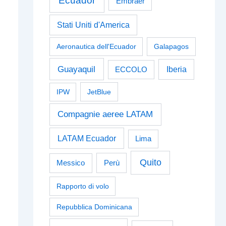
Ecuador
Embraer
Stati Uniti d'America
Aeronautica dell'Ecuador
Galapagos
Guayaquil
Iberia
ECCOLO
IPW
JetBlue
Compagnie aeree LATAM
LATAM Ecuador
Lima
Quito
Perù
Messico
Rapporto di volo
Repubblica Dominicana