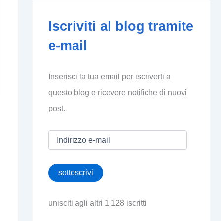
Iscriviti al blog tramite
e-mail
Inserisci la tua email per iscriverti a
questo blog e ricevere notifiche di nuovi
post.
I
n
d
i
sottoscrivi
r
i
z
unisciti agli altri 1.128 iscritti
z
o