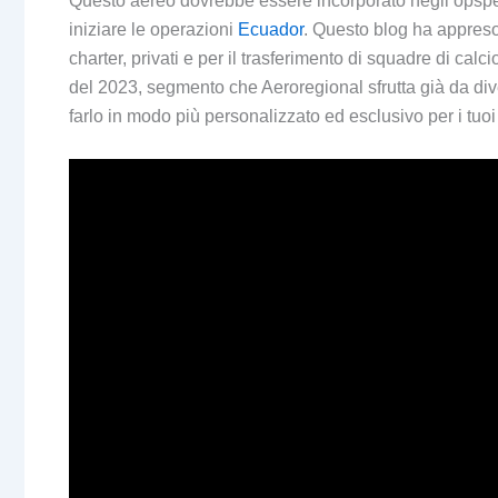
Questo aereo dovrebbe essere incorporato negli opspec
iniziare le operazioni
Ecuador
. Questo blog ha appreso
charter, privati ​​e per il trasferimento di squadre di c
del 2023, segmento che Aeroregional sfrutta già da div
farlo in modo più personalizzato ed esclusivo per i tuoi 