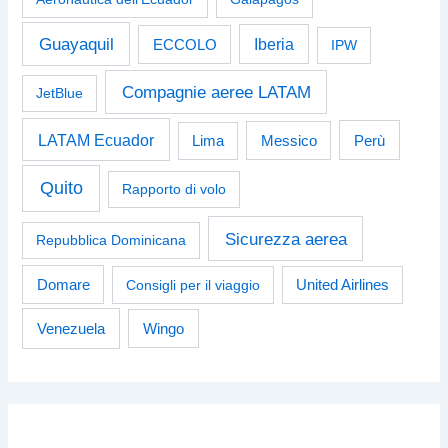
Guayaquil
Iberia
ECCOLO
IPW
Compagnie aeree LATAM
JetBlue
LATAM Ecuador
Perù
Lima
Messico
Quito
Rapporto di volo
Sicurezza aerea
Repubblica Dominicana
Domare
Consigli per il viaggio
United Airlines
Venezuela
Wingo