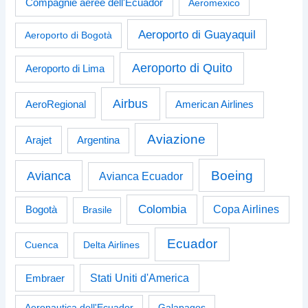
Compagnie aeree dell'Ecuador
Aeromexico
Aeroporto di Guayaquil
Aeroporto di Bogotà
Aeroporto di Quito
Aeroporto di Lima
Airbus
American Airlines
AeroRegional
Aviazione
Arajet
Argentina
Boeing
Avianca
Avianca Ecuador
Colombia
Bogotà
Copa Airlines
Brasile
Ecuador
Cuenca
Delta Airlines
Stati Uniti d'America
Embraer
Aeronautica dell'Ecuador
Galapagos