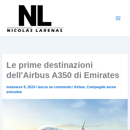
Vai
al
contenuto
Le prime destinazioni
dell'Airbus A350 di Emirates
maionese 9, 2024
/
lascia un commento
/
Airbus
,
Compagnie aeree
emiratine