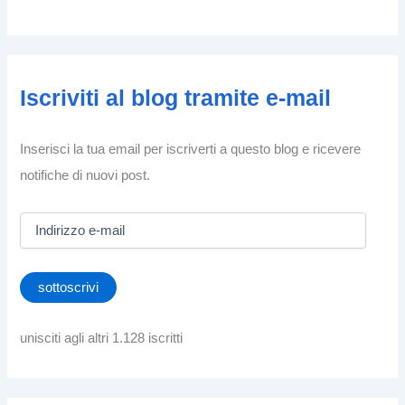
Iscriviti al blog tramite e-mail
Inserisci la tua email per iscriverti a questo blog e ricevere
notifiche di nuovi post.
I
n
d
i
sottoscrivi
r
i
z
unisciti agli altri 1.128 iscritti
z
o
e
-