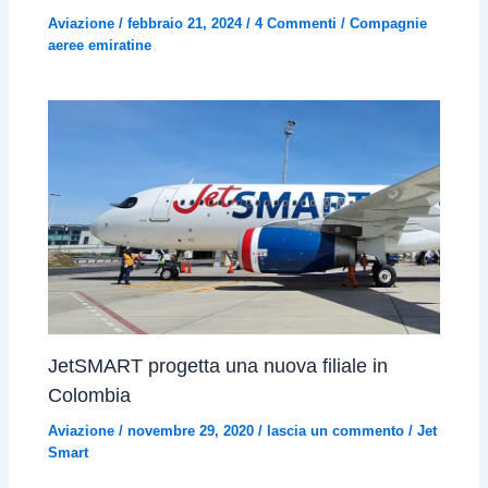
Aviazione
/
febbraio 21, 2024
/
4 Commenti
/
Compagnie
aeree emiratine
JetSMART progetta una nuova filiale in
Colombia
Aviazione
/
novembre 29, 2020
/
lascia un commento
/
Jet
Smart