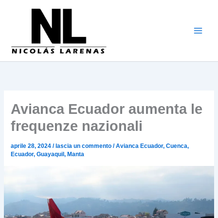
Vai
al
contenuto
Avianca Ecuador aumenta le
frequenze nazionali
aprile 28, 2024
/
lascia un commento
/
Avianca Ecuador
,
Cuenca
,
Ecuador
,
Guayaquil
,
Manta