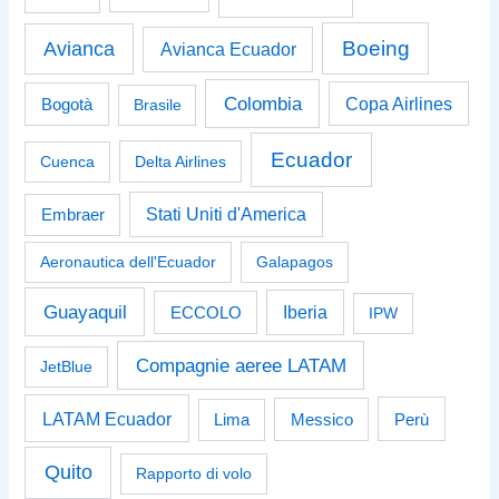
Boeing
Avianca
Avianca Ecuador
Colombia
Bogotà
Copa Airlines
Brasile
Ecuador
Cuenca
Delta Airlines
Stati Uniti d'America
Embraer
Aeronautica dell'Ecuador
Galapagos
Guayaquil
Iberia
ECCOLO
IPW
Compagnie aeree LATAM
JetBlue
LATAM Ecuador
Perù
Lima
Messico
Quito
Rapporto di volo