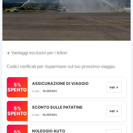
✈️ Vantaggi esclusivi per i lettori
Codici verificati per risparmiare sul tuo prossimo viaggio.
ASSICURAZIONE DI VIAGGIO
5%
ver >
SPENTO
NLARENAS
SCONTO SULLE PATATINE
5%
ver >
SPENTO
NLARENAS
NOLEGGIO AUTO
5%