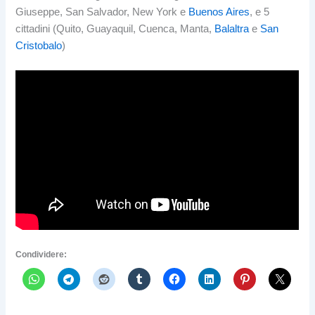
Giuseppe, San Salvador, New York e
Buenos Aires
, e 5
cittadini (Quito, Guayaquil, Cuenca, Manta,
Balaltra
e
San
Cristobalo
)
Condividere: