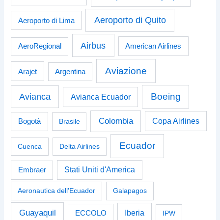
Aeroporto di Quito
Aeroporto di Lima
Airbus
American Airlines
AeroRegional
Aviazione
Arajet
Argentina
Boeing
Avianca
Avianca Ecuador
Colombia
Bogotà
Copa Airlines
Brasile
Ecuador
Cuenca
Delta Airlines
Stati Uniti d'America
Embraer
Aeronautica dell'Ecuador
Galapagos
Guayaquil
Iberia
ECCOLO
IPW