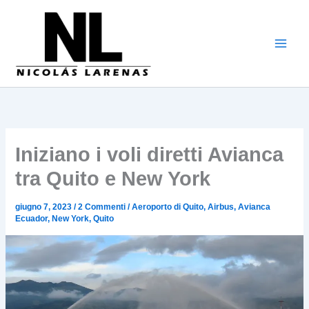
Vai
al
contenuto
Iniziano i voli diretti Avianca
tra Quito e New York
giugno 7, 2023
/
2 Commenti
/
Aeroporto di Quito
,
Airbus
,
Avianca
Ecuador
,
New York
,
Quito