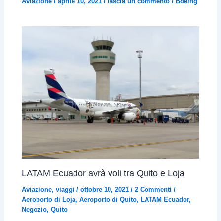
Aviazione
/
aprile 10, 2021
/
lascia un commento
/
Boeing
LATAM Ecuador avrà voli tra Quito e Loja
Aviazione
,
viaggi
/
ottobre 10, 2021
/
2 Commenti
/
Aeroporto di Loja
,
Aeroporto di Quito
,
LATAM Ecuador
,
Negozio
,
Quito