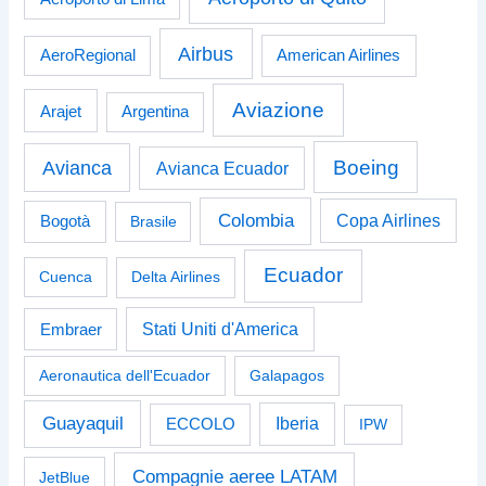
Airbus
American Airlines
AeroRegional
Aviazione
Arajet
Argentina
Boeing
Avianca
Avianca Ecuador
Colombia
Bogotà
Copa Airlines
Brasile
Ecuador
Cuenca
Delta Airlines
Stati Uniti d'America
Embraer
Aeronautica dell'Ecuador
Galapagos
Guayaquil
Iberia
ECCOLO
IPW
Compagnie aeree LATAM
JetBlue