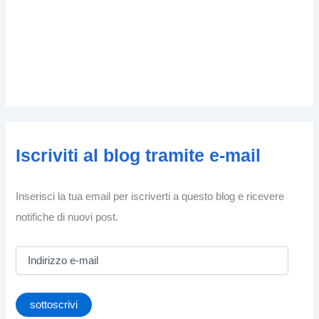
Iscriviti al blog tramite e-mail
Inserisci la tua email per iscriverti a questo blog e ricevere
notifiche di nuovi post.
I
n
d
i
sottoscrivi
r