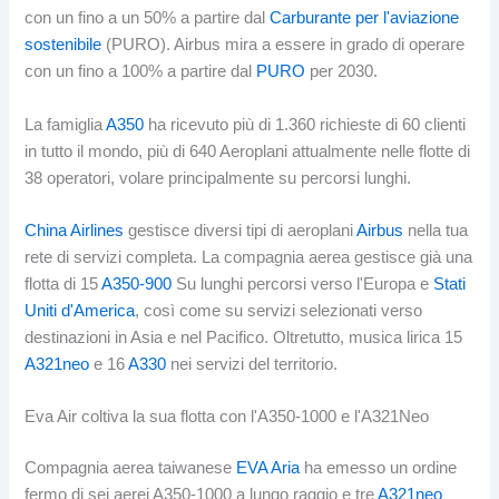
con un fino a un 50% a partire dal
Carburante per l'aviazione
sostenibile
(PURO). Airbus mira a essere in grado di operare
con un fino a 100% a partire dal
PURO
per 2030.
La famiglia
A350
ha ricevuto più di 1.360 richieste di 60 clienti
in tutto il mondo, più di 640 Aeroplani attualmente nelle flotte di
38 operatori, volare principalmente su percorsi lunghi.
China Airlines
gestisce diversi tipi di aeroplani
Airbus
nella tua
rete di servizi completa. La compagnia aerea gestisce già una
flotta di 15
A350-900
Su lunghi percorsi verso l'Europa e
Stati
Uniti d'America
, così come su servizi selezionati verso
destinazioni in Asia e nel Pacifico. Oltretutto, musica lirica 15
A321neo
e 16
A330
nei servizi del territorio.
Eva Air coltiva la sua flotta con l'A350-1000 e l'A321Neo
Compagnia aerea taiwanese
EVA Aria
ha emesso un ordine
fermo di sei aerei A350-1000 a lungo raggio e tre
A321neo