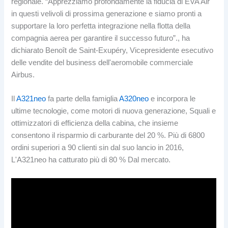
regionale. “Apprezziamo profondamente la fiducia di EVA Air
in questi velivoli di prossima generazione e siamo pronti a
supportare la loro perfetta integrazione nella flotta della
compagnia aerea per garantire il successo futuro”., ha
dichiarato Benoît de Saint-Exupéry, Vicepresidente esecutivo
delle vendite del business dell'aeromobile commerciale
Airbus.
Il
A321neo
fa parte della famiglia
A320neo
e incorpora le
ultime tecnologie, come motori di nuova generazione, Squali e
ottimizzatori di efficienza della cabina, che insieme
consentono il risparmio di carburante del 20 %. Più di 6800
ordini superiori a 90 clienti sin dal suo lancio in 2016,
L'A321neo ha catturato più di 80 % Dal mercato.