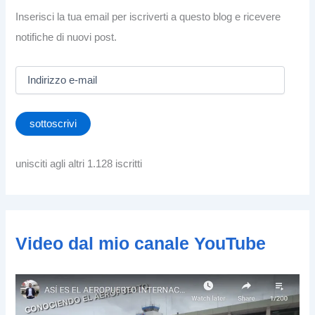
Inserisci la tua email per iscriverti a questo blog e ricevere
notifiche di nuovi post.
I
n
d
i
sottoscrivi
r
i
z
unisciti agli altri 1.128 iscritti
z
o
e
-
m
Video dal mio canale YouTube
a
i
l