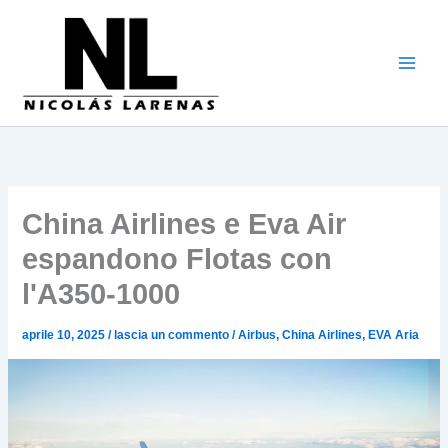
Vai
al
contenuto
China Airlines e Eva Air
espandono Flotas con
l'A350-1000
aprile 10, 2025
/
lascia un commento
/
Airbus
,
China Airlines
,
EVA Aria