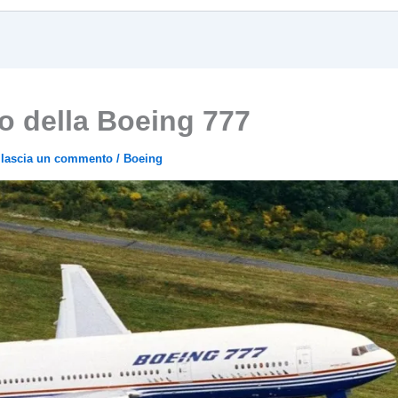
o della Boeing 777
/
lascia un commento
/
Boeing