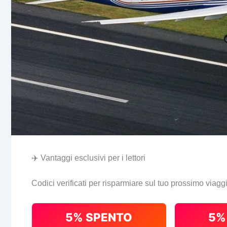
✈️ Vantaggi esclusivi per i lettori
Codici verificati per risparmiare sul tuo prossimo viagg
5% SPENTO
5%