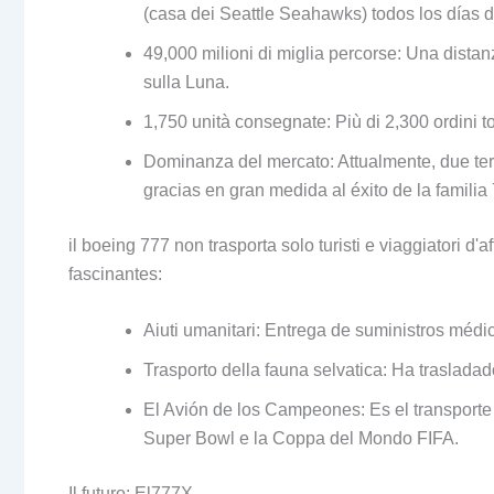
(casa dei Seattle Seahawks)
todos los días 
49,000 milioni di miglia percorse: Una distan
sulla Luna.
1,750 unità consegnate: Più di 2,300 ordini tota
Dominanza del mercato: Attualmente, due terz
gracias en gran medida al éxito de la familia
il boeing 777 non trasporta solo turisti e viaggiatori d'af
fascinantes
:
Aiuti umanitari:
Entrega de suministros médic
Trasporto della fauna selvatica:
Ha trasladad
El Avión de los Campeones
:
Es el transporte
Super Bowl e la Coppa del Mondo FIFA.
Il futuro: El777X