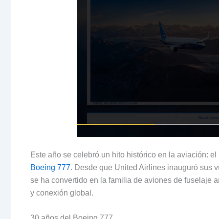
Este año se celebró un hito histórico en la aviación
:
el
Boeing 777
.
Desde que United Airlines inauguró sus v
se ha convertido en la familia de aviones de fuselaj
y conexión global
.
30
años del Boeing
777