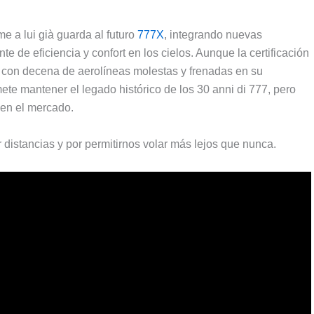
e a lui già guarda al futuro
777X
,
integrando nuevas
e de eficiencia y confort en los cielos
.
Aunque la certificación
,
con decena de aerolíneas molestas y frenadas en su
ete mantener el legado histórico de los
30 anni di 777,
pero
 en el mercado
.
r distancias y por permitirnos volar más lejos que nunca
.