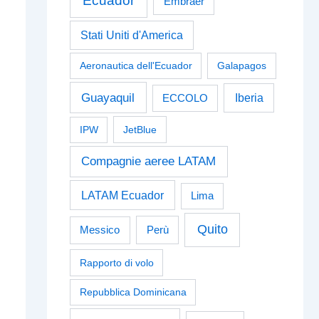
Ecuador
Embraer
Stati Uniti d'America
Aeronautica dell'Ecuador
Galapagos
Guayaquil
Iberia
ECCOLO
IPW
JetBlue
Compagnie aeree LATAM
LATAM Ecuador
Lima
Quito
Perù
Messico
Rapporto di volo
Repubblica Dominicana