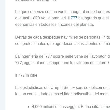
Lo que comenzó con un vuelo inaugural entre Londre
di quasi 1,800 Voli giornalieri. Il
777
ha logrado que e
economías en todos los rincones del planeta
.
Detrás de cada despegue hay miles de personas
. In 
con profesionales que agradecen a sus clientes en m
La ingeniería del
777 scorre nelle vene dei lavoratori d
777; oggi aiutano e supportano lo sviluppo del futuro 
Il 777 in cifre
Las estadísticas del «Triple Siete» son
, semplicement
lo han consolidado como el líder indiscutible del merc
4,000 milioni di passeggeri: È una cifra tal