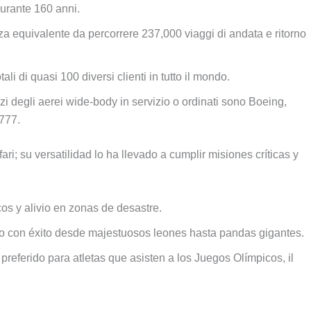
durante
160 anni.
za equivalente da percorrere 237,000 viaggi di andata e ritorno
li di quasi 100 diversi clienti in tutto il mondo.
i degli aerei wide-body in servizio o ordinati sono Boeing,
777.
fari;
su versatilidad lo ha llevado a cumplir misiones críticas y
os y alivio en zonas de desastre
.
o con éxito desde majestuosos leones hasta pandas gigantes
.
 preferido para atletas que asisten a los Juegos Olímpicos
, il