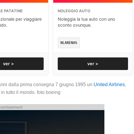
E PATATINE
NOLEGGIO AUTO
zionale per viaggiare
Noleggia la tua auto con uno
ndo.
sconto ovunque.
NLARENAS
ver >
ver >
anni dalla prima consegna 7 giugno 1995 un
United Airlines
,
in tutto il mondo. foto boeing
vertisement