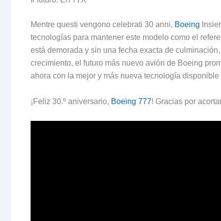
Mentre questi vengono celebrati 30 anni,
Boeing
Insiem
tecnologías para mantener este modelo como el referent
está demorada y sin una fecha exacta de culminación
crecimiento
,
el futuro más nuevo avión de Boeing prom
ahora con la mejor y más nueva tecnología disponible
¡Feliz 30.º aniversario
,
Boeing 777
!
Gracias por acorta