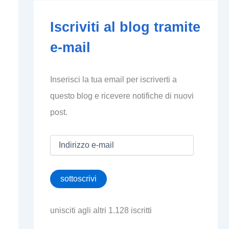
Iscriviti al blog tramite
e-mail
Inserisci la tua email per iscriverti a
questo blog e ricevere notifiche di nuovi
post.
I
n
d
i
sottoscrivi
r
i
z
unisciti agli altri 1.128 iscritti
z
o