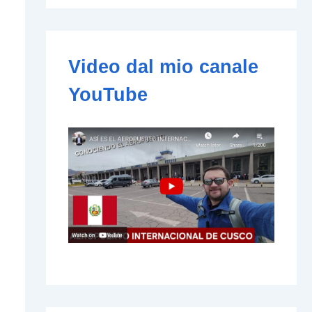
e
-
m
a
i
Video dal mio canale
l
YouTube