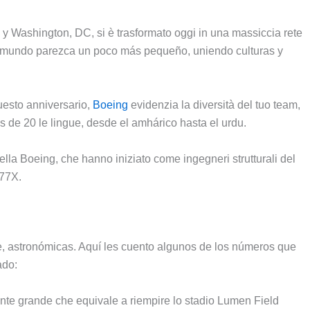
s y Washington
, DC, si è trasformato oggi in una massiccia rete
l mundo parezca un poco más pequeño
,
uniendo culturas y
questo anniversario,
Boeing
evidenzia la diversità del tuo team,
ás de
20 le lingue,
desde el amhárico hasta el urdu
.
ella Boeing, che hanno iniziato come ingegneri strutturali del
777X.
e,
astronómicas
.
Aquí les cuento algunos de los números que
ado
:
mente grande che equivale a riempire lo stadio Lumen Field