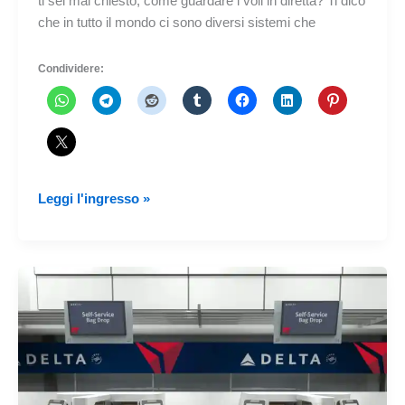
ti sei mai chiesto, come guardare i voli in diretta? Ti dico
che in tutto il mondo ci sono diversi sistemi che
Condividere:
Come
Leggi l'ingresso »
funziona
il
radar
di
volo
24?