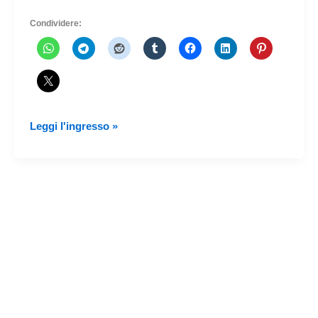
Condividere:
Lancio
Leggi l'ingresso »
dell'APP
dell'aeroporto
di
Quito