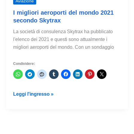
Aviazione
I migliori aeroporti del mondo 2021
secondo Skytrax
La società di consulenza Skytrax ha pubblicato
l'elenco dei 2021 e questi sono attualmente i
migliori aeroporti del mondo. Con un sondaggio
Condividere:
I
Leggi l'ingresso »
migliori
aeroporti
del
mondo
2021