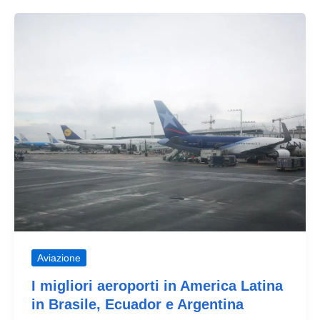
IATA??
Aviazione
I migliori aeroporti in America Latina
in Brasile, Ecuador e Argentina