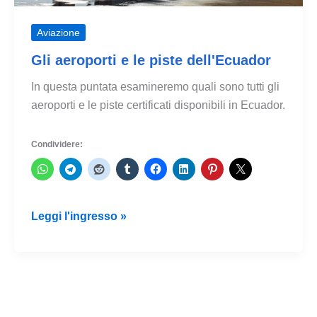
Aviazione
Gli aeroporti e le piste dell'Ecuador
In questa puntata esamineremo quali sono tutti gli
aeroporti e le piste certificati disponibili in Ecuador.
Condividere:
Gli
Leggi l'ingresso »
aeroporti
e
le
piste
dell'Ecuador