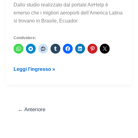
Dallo studio realizzato dal portale AirHelp è
emerso che i migliori aeroporti dell'America Latina
si trovano in Brasile, Ecuador
Condividere:
I
Leggi l'ingresso »
migliori
aeroporti
in
America
Latina
←
Anteriore
in
Brasile,
Ecuador