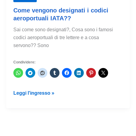
Come vengono designati i codici
aeroportuali IATA??
Sai come sono designati?, Cosa sono i famosi
codici aeroportuali di tre lettere e a cosa
servono?? Sono
Condividere:
Come
Leggi l'ingresso »
vengono
designati
i
codici
aeroportuali