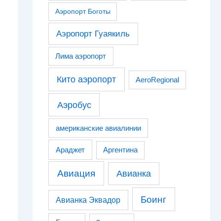
Аэропорт Боготы
Аэропорт Гуаякиль
Лима аэропорт
Кито аэропорт
AeroRegional
Аэробус
американские авиалинии
Араджет
Аргентина
Авиация
Авианка
Боинг
Авианка Эквадор