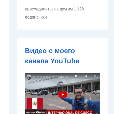
л
присоединиться к другим 1.128
е
к
подписчики
т
р
о
н
н
о
Видео с моего
й
п
канала YouTube
о
ч
т
ы