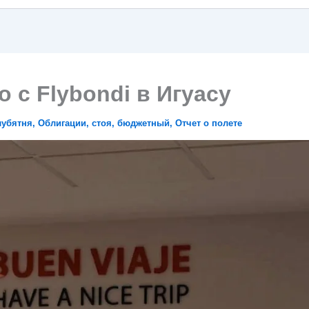
 с Flybondi в Игуасу
лубятня
,
Облигации
,
стоя
,
бюджетный
,
Отчет о полете