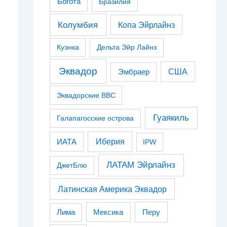
Богота
Бразилия
Колумбия
Копа Эйрлайнз
Куэнка
Дельта Эйр Лайнз
Эквадор
США
Эмбраер
Эквадорские ВВС
Гуаякиль
Галапагосские острова
Иберия
ИАТА
IPW
ЛАТАМ Эйрлайнз
ДжетБлю
Латинская Америка Эквадор
Перу
Лима
Мексика