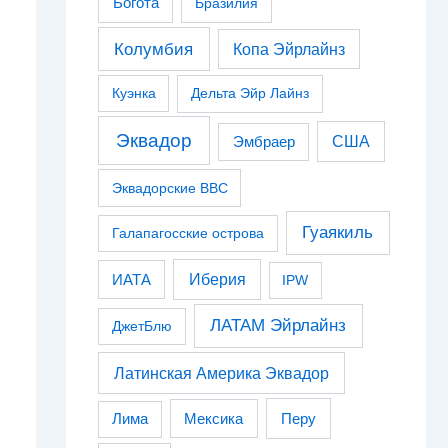
Богота
Бразилия
Колумбия
Копа Эйрлайнз
Куэнка
Дельта Эйр Лайнз
Эквадор
США
Эмбраер
Эквадорские ВВС
Гуаякиль
Галапагосские острова
Иберия
ИАТА
IPW
ЛАТАМ Эйрлайнз
ДжетБлю
Латинская Америка Эквадор
Перу
Лима
Мексика