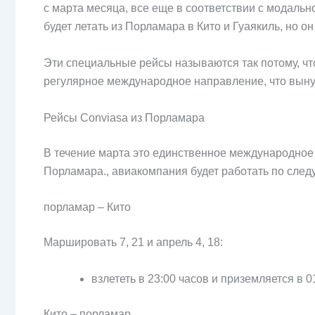
с марта месяца, все еще в соответствии с модаль
будет летать из Порламара в Кито и Гуаякиль, но о
Эти специальные рейсы называются так потому, ч
регулярное международное направление, что выну
Рейсы Conviasa из Порламара
В течение марта это единственное международное
Порламара., авиакомпания будет работать по след
порламар – Кито
Маршировать 7, 21 и апрель 4, 18:
взлететь в 23:00 часов и приземляется в 0
Кито – порламар