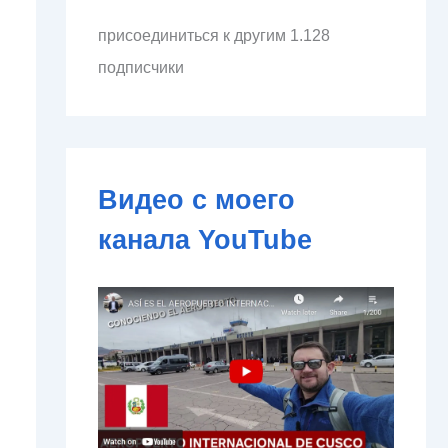
л
присоединиться к другим 1.128
е
к
подписчики
т
р
о
н
н
о
Видео с моего
й
п
канала YouTube
о
ч
т
ы