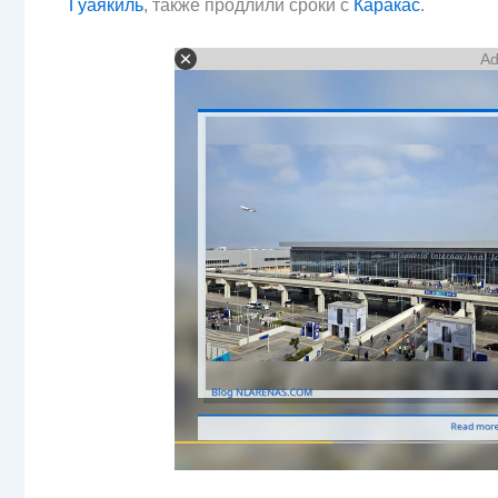
Гуаякиль
, также продлили сроки с
Каракас
.
Ad