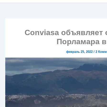
Conviasa объявляет 
Порламара в
февраль 25, 2022
/
2 Комм