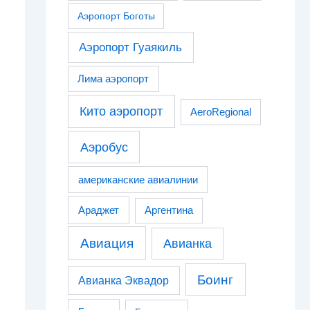
Аэропорт Боготы
Аэропорт Гуаякиль
Лима аэропорт
Кито аэропорт
AeroRegional
Аэробус
американские авиалинии
Араджет
Аргентина
Авиация
Авианка
Боинг
Авианка Эквадор