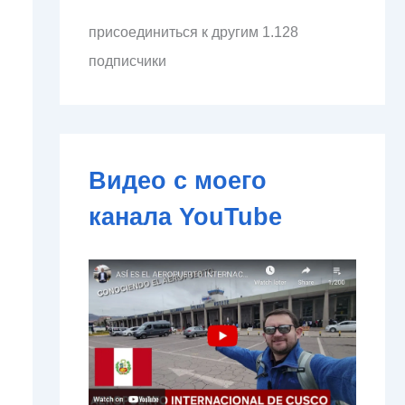
л
присоединиться к другим 1.128
е
к
подписчики
т
р
о
н
н
о
Видео с моего
й
п
канала YouTube
о
ч
т
ы