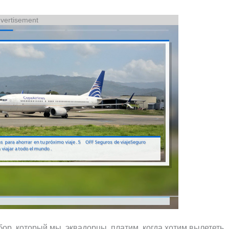
vertisement
бор, который мы, эквадорцы, платим, когда хотим вылететь