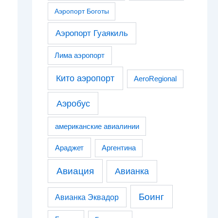
Аэропорт Боготы
Аэропорт Гуаякиль
Лима аэропорт
Кито аэропорт
AeroRegional
Аэробус
американские авиалинии
Араджет
Аргентина
Авиация
Авианка
Боинг
Авианка Эквадор