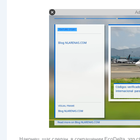
Ad
Наконец, шаг сделан, в сокращении EcoDelta, это с