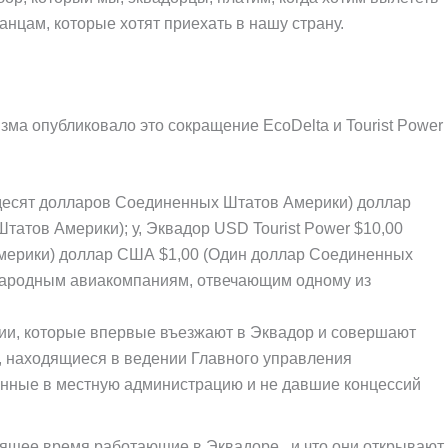
ранцам, которые хотят приехать в нашу страну.
ма опубликовало это сокращение EcoDelta и Tourist Power
ьдесят долларов Соединенных Штатов Америки) доллар
атов Америки); у, Эквадор USD Tourist Power $10,00
мерики) доллар США $1,00 (Один доллар Соединенных
народным авиакомпаниям, отвечающим одному из
и, которые впервые въезжают в Эквадор и совершают
 находящиеся в ведении Главного управления
ванные в местную администрацию и не давшие концессий
ящее время работающие в Эквадоре., и что они открывают