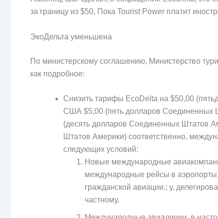
за границу из $50, Пока Tourist Power платит иност
ЭкоДельта уменьшена
По министерскому соглашению, Министерство туриз
как подробное:
Снизить тарифы EcoDelta на $50,00 (пят
США $5,00 (пять долларов Соединенных Шт
(десять долларов Соединенных Штатов А
Штатов Америки) соответственно, между
следующих условий:
Новые международные авиакомпани
международные рейсы в аэропорты,
гражданской авиации.; у, делегиро
частному.
Международные авиалинии, в насто