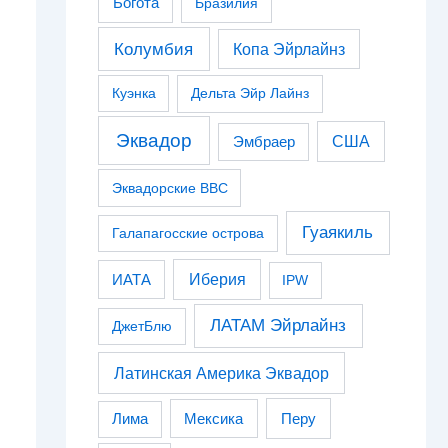
Богота
Бразилия
Колумбия
Копа Эйрлайнз
Куэнка
Дельта Эйр Лайнз
Эквадор
США
Эмбраер
Эквадорские ВВС
Гуаякиль
Галапагосские острова
Иберия
ИАТА
IPW
ЛАТАМ Эйрлайнз
ДжетБлю
Латинская Америка Эквадор
Перу
Лима
Мексика