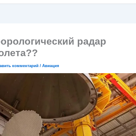
еорологический радар
олета??
авить комментарий
/
Авиация