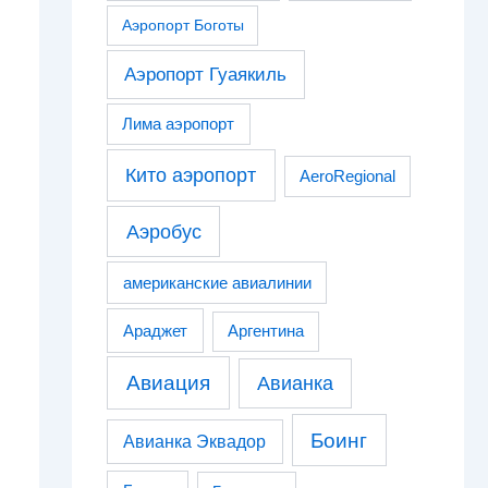
Аэропорт Боготы
Аэропорт Гуаякиль
Лима аэропорт
Кито аэропорт
AeroRegional
Аэробус
американские авиалинии
Араджет
Аргентина
Авиация
Авианка
Боинг
Авианка Эквадор