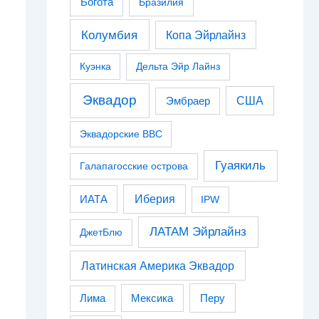
Богота
Бразилия
Колумбия
Копа Эйрлайнз
Куэнка
Дельта Эйр Лайнз
Эквадор
США
Эмбраер
Эквадорские ВВС
Гуаякиль
Галапагосские острова
Иберия
ИАТА
IPW
ЛАТАМ Эйрлайнз
ДжетБлю
Латинская Америка Эквадор
Перу
Лима
Мексика