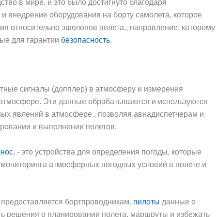
тво в мире, и это было достигнуто благодаря
и внедрение оборудования на борту самолета, которое
я относительно эшелонов полета., направление, которому
мые для гарантии
безопасность
.
итные сигналы (допплер) в атмосферу и измерения
 атмосфере. Эти данные обрабатываются и используются
ных явлений в атмосфере., позволяя авиадиспетчерам и
ровании и выполнении полетов.
в
нос
, - это устройства для определения погоды, которые
 мониторинга атмосферных погодных условий в полете и
 предоставляется бортпроводникам.
пилоты
данные о
ть решения о планировании полета, маршруты и избежать