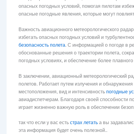
опасных погодных условий, помогая пилотам избеж
опасные погодные явления, которые могут повлия
Важность авиационного метеорологического радара
избегать опасных погодных условий и турбулентнос
безопасность полета
. С информацией о погоде в р
обоснованные решения о траектории полета, сокр
погодных условиях, и обеспечение более плавного 
В заключении, авиационный метеорологический р
полетов. Работает путем излучения и обнаружения
местоположения, вид и интенсивность
погодные у
авиадиспетчерам. Благодаря своей способности по
играет жизненно важную роль в обеспечении безо
так что если у вас есть
страх летать
а вы задавались
эта информация будет очень полезной..