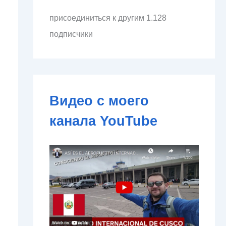
л
присоединиться к другим 1.128
е
к
подписчики
т
р
о
н
н
о
Видео с моего
й
п
канала YouTube
о
ч
т
ы