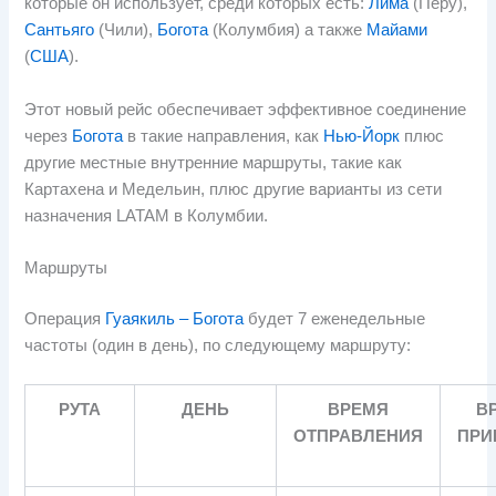
которые он использует, среди которых есть:
Лима
(Перу),
Сантьяго
(Чили),
Богота
(Колумбия) а также
Майами
(
США
).
Этот новый рейс обеспечивает эффективное соединение
через
Богота
в такие направления, как
Нью-Йорк
плюс
другие местные внутренние маршруты, такие как
Картахена и Медельин, плюс другие варианты из сети
назначения LATAM в Колумбии.
Маршруты
Операция
Гуаякиль – Богота
будет 7 еженедельные
частоты (один в день), по следующему маршруту:
РУТА
ДЕНЬ
ВРЕМЯ
В
ОТПРАВЛЕНИЯ
ПРИ