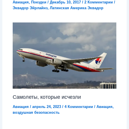
Авиация
,
Поездки
/
Декабрь 10, 2017
/
2 Комментарии
/
Эквадор Эйрлайнз
,
Латинская Америка Эквадор
Самолеты, которые исчезли
Авиация
/
апрель 24, 2023
/
4 Комментарии
/
Авиация
,
воздушная безопасность