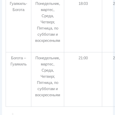
Гуаякиль-
Понедельник,
18:03
2
Богота
мартес,
Среда,
Четверг,
Пятница, по
субботам и
воскресеньям
Богота –
Понедельник,
21:00
2
Гуаякиль
мартес,
Среда,
Четверг,
Пятница, по
субботам и
воскресеньям