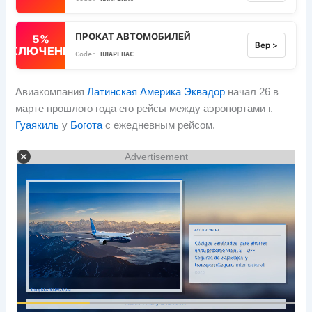
ПРОКАТ АВТОМОБИЛЕЙ
5%
Вер >
ВЫКЛЮЧЕННЫЙ
НЛАРЕНАС
Авиакомпания
Латинская Америка Эквадор
начал 26 в
марте прошлого года его рейсы между аэропортами г.
Гуаякиль
у
Богота
с ежедневным рейсом.
Advertisement