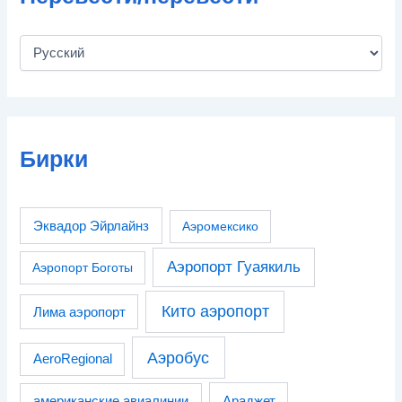
Бирки
Эквадор Эйрлайнз
Аэромексико
Аэропорт Гуаякиль
Аэропорт Боготы
Кито аэропорт
Лима аэропорт
Аэробус
AeroRegional
американские авиалинии
Араджет