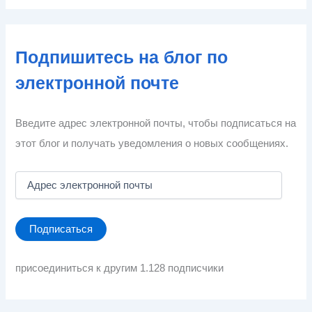
Подпишитесь на блог по
электронной почте
Введите адрес электронной почты, чтобы подписаться на
этот блог и получать уведомления о новых сообщениях.
А
д
р
е
Подписаться
с
э
л
присоединиться к другим 1.128 подписчики
е
к
т