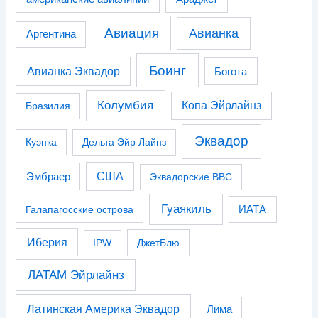
Авиация
Авианка
Аргентина
Боинг
Авианка Эквадор
Богота
Колумбия
Копа Эйрлайнз
Бразилия
Эквадор
Куэнка
Дельта Эйр Лайнз
США
Эмбраер
Эквадорские ВВС
Гуаякиль
Галапагосские острова
ИАТА
Иберия
IPW
ДжетБлю
ЛАТАМ Эйрлайнз
Латинская Америка Эквадор
Лима