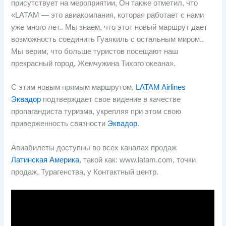
присутствует на мероприятии, Он также отметил, что
«LATAM — это авиакомпания, которая работает с нами
уже много лет.. Мы знаем, что этот новый маршрут дает
возможность соединить Гуаякиль с остальным миром..
Мы верим, что больше туристов посещают наш
прекрасный город, Жемчужина Тихого океана».
С этим новым прямым маршрутом,
LATAM Airlines
Эквадор
подтверждает свое видение в качестве
пропагандиста туризма, укрепляя при этом свою
приверженность связности
Эквадор
.
Авиабилеты доступны во всех каналах продаж
Латинская Америка
, такой как: www.latam.com, точки
продаж, Турагенства, y Контактный центр.