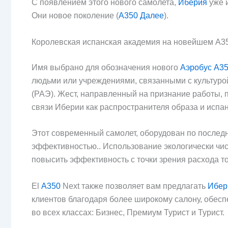
С появлением этого нового самолета,
Иберия
уже 
Они новое поколение (
А350 Далее
).
Королевская испанская академия на новейшем А35
Имя выбрано для обозначения нового
Аэробус А3
людьми или учреждениями, связанными с культурой.
(РАЭ). Жест, направленный на признание работы, 
связи Иберии как распространителя образа и испан
Этот современный самолет, оборудован по последн
эффективностью.. Использование экологически чис
повысить эффективность с точки зрения расхода то
El
А350
Next также позволяет вам предлагать
Ибер
клиентов благодаря более широкому салону, обес
во всех классах: Бизнес, Премиум Турист и Турист.