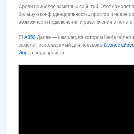
Среди наиболее заметных событий, Этот самолет 
большую конфиденциальность., простор и новое о
возможности подключения и развлечения в полете,
El
А350
Далее — самолет, на котором Iberia полети
самолет, используемый для поездок в
Буэнос айре
Йорк
, среди прочего.