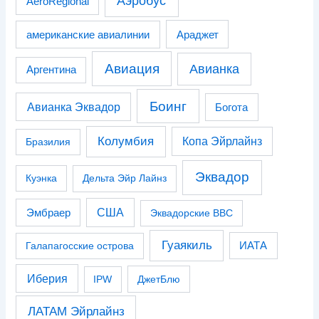
Аэробус
AeroRegional
американские авиалинии
Араджет
Авиация
Авианка
Аргентина
Боинг
Авианка Эквадор
Богота
Колумбия
Копа Эйрлайнз
Бразилия
Эквадор
Куэнка
Дельта Эйр Лайнз
США
Эмбраер
Эквадорские ВВС
Гуаякиль
Галапагосские острова
ИАТА
Иберия
IPW
ДжетБлю
ЛАТАМ Эйрлайнз