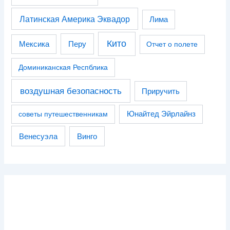
Латинская Америка Эквадор
Лима
Кито
Перу
Мексика
Отчет о полете
Доминиканская Респблика
воздушная безопасность
Приручить
советы путешественникам
Юнайтед Эйрлайнз
Венесуэла
Винго