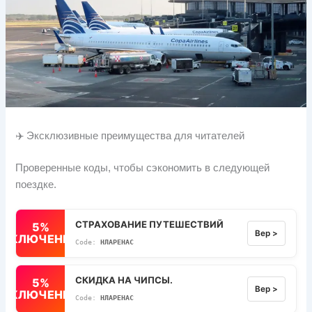
✈️ Эксклюзивные преимущества для читателей
Проверенные коды, чтобы сэкономить в следующей
поездке.
СТРАХОВАНИЕ ПУТЕШЕСТВИЙ
5%
Вер >
ВЫКЛЮЧЕННЫЙ
НЛАРЕНАС
СКИДКА НА ЧИПСЫ.
5%
Вер >
ВЫКЛЮЧЕННЫЙ
НЛАРЕНАС