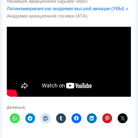
панамцев авиационной карьере через
Латиноамериканская академия высшей авиации (УВЫ)
и
Академия авиационной техники (АТА).
Делиться: