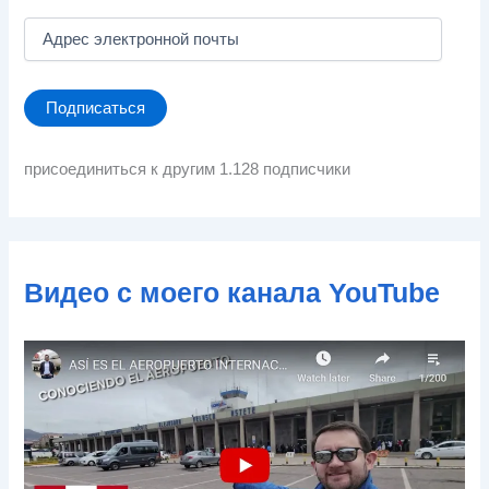
А
д
р
е
Подписаться
с
э
л
присоединиться к другим 1.128 подписчики
е
к
т
р
о
Видео с моего канала YouTube
н
н
о
й
п
о
ч
т
ы