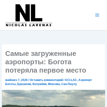
Перейти
к
содержимому
Самые загруженные
аэропорты: Богота
потеряла первое место
майонез 7, 2026
/
Оставить комментарий
/
ACI-LAC
,
Аэропорт
Боготы
,
Бразилия
,
Колумбия
,
Мексика
,
Сан-Паулу