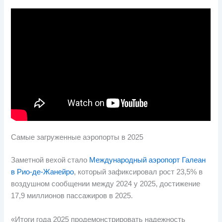
Самые загруженные аэропорты в 2025
Заметной вехой стало
Международный аэропорт Галеан
в Рио-де-Жанейро
, который зафиксировал рост 23,5% в
воздушном сообщении между 2024 у 2025, достижение
17,9 миллионов пассажиров в 2025.
«Итоги года 2025 продемонстрировать надежность