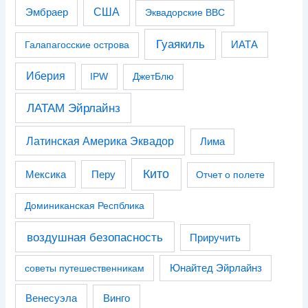
США
Эмбраер
Эквадорские ВВС
Гуаякиль
Галапагосские острова
ИАТА
Иберия
IPW
ДжетБлю
ЛАТАМ Эйрлайнз
Латинская Америка Эквадор
Лима
Кито
Перу
Мексика
Отчет о полете
Доминиканская Респблика
воздушная безопасность
Приручить
советы путешественникам
Юнайтед Эйрлайнз
Венесуэла
Винго