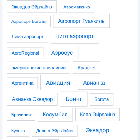
Эквадор Эйрлайнз
Аэромексико
Аэропорт Гуаякиль
Аэропорт Боготы
Кито аэропорт
Лима аэропорт
Аэробус
AeroRegional
американские авиалинии
Араджет
Авиация
Авианка
Аргентина
Боинг
Авианка Эквадор
Богота
Колумбия
Копа Эйрлайнз
Бразилия
Эквадор
Куэнка
Дельта Эйр Лайнз