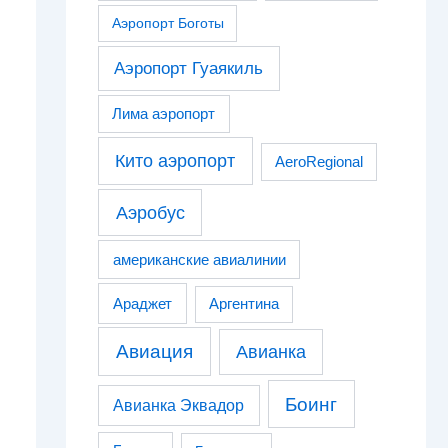
Аэропорт Боготы
Аэропорт Гуаякиль
Лима аэропорт
Кито аэропорт
AeroRegional
Аэробус
американские авиалинии
Араджет
Аргентина
Авиация
Авианка
Боинг
Авианка Эквадор