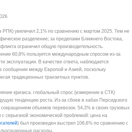
026
в РПК) увеличил 2,1% по сравнению с мартом 2025. Тем не
афическое разделение; за пределами Ближнего Востока,
нфликта ограничил общую производительность.
ение 60,8% пользуется международным спросом из-за
и эксплуатации. В качестве ответа, наблюдается
в сообщении между Европой и Азией, поскольку
егая традиционных транзитных пунктов.
яние кризиса. глобальный спрос (измерение в СТК)
ущую тенденцию роста. Из-за сбоев в хабах Персидского
 сокращением объемов перевозок. 54,3% в своих грузовых
я с серьезной экономической проблемой: цена на
игателей
) был произведен выстрел 106,6% по сравнению с
плуатационные расходы.