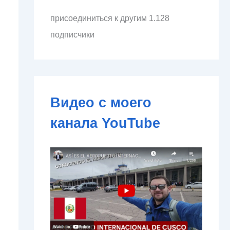
л
присоединиться к другим 1.128
е
к
подписчики
т
р
о
н
н
о
Видео с моего
й
п
канала YouTube
о
ч
т
ы