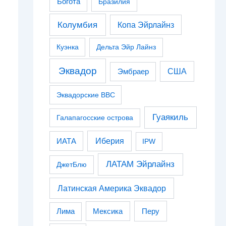
Богота
Бразилия
Колумбия
Копа Эйрлайнз
Куэнка
Дельта Эйр Лайнз
Эквадор
США
Эмбраер
Эквадорские ВВС
Гуаякиль
Галапагосские острова
Иберия
ИАТА
IPW
ЛАТАМ Эйрлайнз
ДжетБлю
Латинская Америка Эквадор
Перу
Лима
Мексика