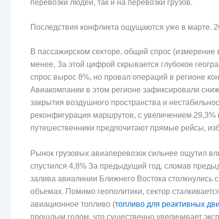
перевозки людей, так и на перевозки грузов.
Последствия конфликта ощущаются уже в марте. 2
В пассажирском секторе, общий спрос (измерение 
менее, За этой цифрой скрывается глубокое геогр
спрос вырос 8%, но провал операций в регионе ко
Авиакомпании в этом регионе зафиксировали сниж
закрытия воздушного пространства и нестабильност
реконфигурация маршрутов, с увеличением 29,3% 
путешественники предпочитают прямые рейсы, изб
Рынок грузовых авиаперевозок сильнее ощутил вли
спустился 4,8% За предыдущий год, сломав предыд
залива авиалинии Ближнего Востока столкнулись с
объемах. Помимо геополитики, сектор сталкиваетс
авиационное топливо (
топливо для реактивных дв
прошлым годом, что существенно увеличивает экс