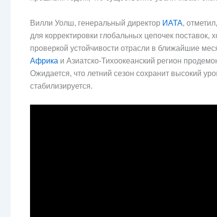
Вилли Уолш, генеральный директор
ИАТА
, отмети
для корректировки глобальных цепочек поставок, х
проверкой устойчивости отрасли в ближайшие месяц
Африка
и Азиатско-Тихоокеанский регион продемон
Ожидается, что летний сезон сохранит высокий уров
стабилизируется.