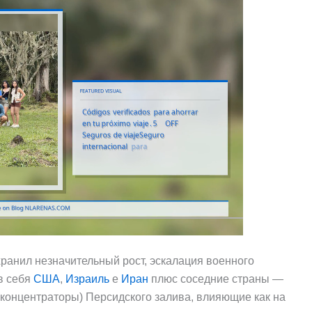
хранил незначительный рост, эскалация военного
в себя
США
,
Израиль
е
Иран
плюс соседние страны —
(концентраторы) Персидского залива, влияющие как на