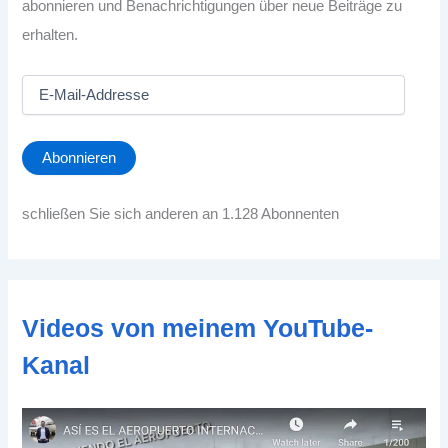
abonnieren und Benachrichtigungen über neue Beiträge zu
erhalten.
E
-
M
a
Abonnieren
i
l
-
schließen Sie sich anderen an 1.128 Abonnenten
A
d
d
r
e
Videos von meinem YouTube-
s
s
Kanal
e