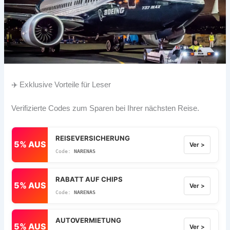
✈️ Exklusive Vorteile für Leser
Verifizierte Codes zum Sparen bei Ihrer nächsten Reise.
REISEVERSICHERUNG
5% AUS
Ver >
NARENAS
RABATT AUF CHIPS
5% AUS
Ver >
NARENAS
AUTOVERMIETUNG
5% AUS
Ver >