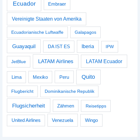
Ecuador
Embraer
Vereinigte Staaten von Amerika
Ecuadorianische Luftwaffe
Galapagos
Guayaquil
Iberia
DA IST ES
IPW
LATAM Airlines
LATAM Ecuador
JetBlue
Quito
Peru
Lima
Mexiko
Flugbericht
Dominikanische Republik
Flugsicherheit
Zähmen
Reisetipps
Venezuela
Wingo
United Airlines