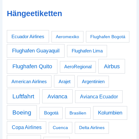
Hängeetiketten
Ecuador Airlines
Aeromexiko
Flughafen Bogotá
Flughafen Guayaquil
Flughafen Lima
Airbus
Flughafen Quito
AeroRegional
American Airlines
Arajet
Argentinien
Luftfahrt
Avianca
Avianca Ecuador
Boeing
Kolumbien
Bogotá
Brasilien
Copa Airlines
Cuenca
Delta Airlines