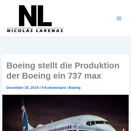
Zum
Inhalt
gehen
Boeing stellt die Produktion
der Boeing ein 737 max
Dezember 16, 2019
/
4 Kommentare
/
Boeing