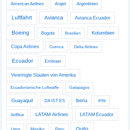
American Airlines
Arajet
Argentinien
Luftfahrt
Avianca
Avianca Ecuador
Boeing
Kolumbien
Bogotá
Brasilien
Copa Airlines
Cuenca
Delta Airlines
Ecuador
Embraer
Vereinigte Staaten von Amerika
Ecuadorianische Luftwaffe
Galapagos
Guayaquil
Iberia
DA IST ES
IPW
LATAM Airlines
LATAM Ecuador
JetBlue
Quito
Peru
Lima
Mexiko