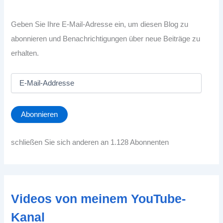
Geben Sie Ihre E-Mail-Adresse ein, um diesen Blog zu
abonnieren und Benachrichtigungen über neue Beiträge zu
erhalten.
E
-
M
a
Abonnieren
i
l
-
schließen Sie sich anderen an 1.128 Abonnenten
A
d
d
r
e
Videos von meinem YouTube-
s
s
Kanal
e