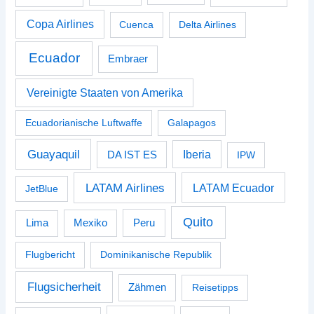
Copa Airlines
Cuenca
Delta Airlines
Ecuador
Embraer
Vereinigte Staaten von Amerika
Ecuadorianische Luftwaffe
Galapagos
Guayaquil
Iberia
DA IST ES
IPW
LATAM Airlines
LATAM Ecuador
JetBlue
Quito
Peru
Lima
Mexiko
Flugbericht
Dominikanische Republik
Flugsicherheit
Zähmen
Reisetipps