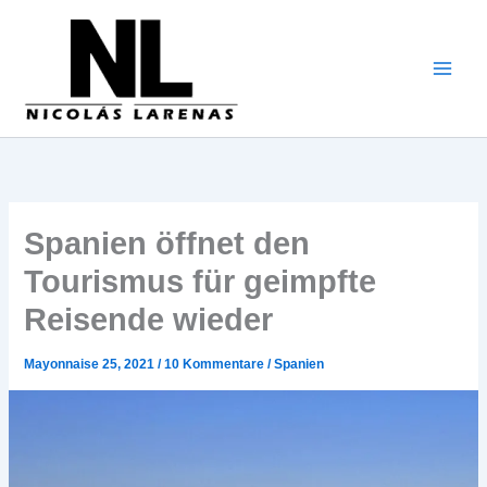
Zum
Inhalt
gehen
Spanien öffnet den
Tourismus für geimpfte
Reisende wieder
Mayonnaise 25, 2021
/
10 Kommentare
/
Spanien