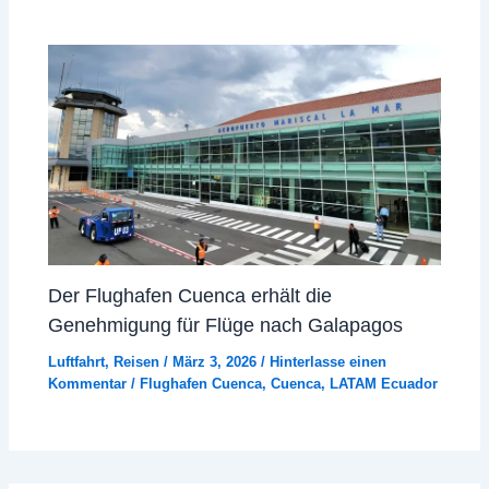
Der Flughafen Cuenca erhält die
Genehmigung für Flüge nach Galapagos
Luftfahrt
,
Reisen
/
März 3, 2026
/
Hinterlasse einen
Kommentar
/
Flughafen Cuenca
,
Cuenca
,
LATAM Ecuador