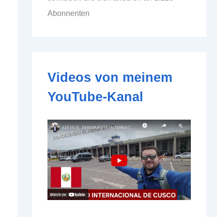
d
Abonnenten
d
r
e
s
s
e
Videos von meinem
YouTube-Kanal