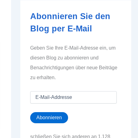
Abonnieren Sie den
Blog per E-Mail
Geben Sie Ihre E-Mail-Adresse ein, um
diesen Blog zu abonnieren und
Benachrichtigungen über neue Beiträge
zu erhalten.
E
-
M
a
Abonnieren
i
l
-
schließen Sie sich anderen an 1.128
A