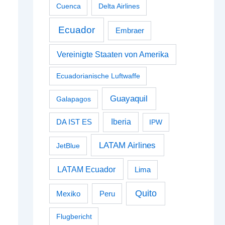
Cuenca
Delta Airlines
Ecuador
Embraer
Vereinigte Staaten von Amerika
Ecuadorianische Luftwaffe
Guayaquil
Galapagos
Iberia
DA IST ES
IPW
LATAM Airlines
JetBlue
LATAM Ecuador
Lima
Quito
Peru
Mexiko
Flugbericht