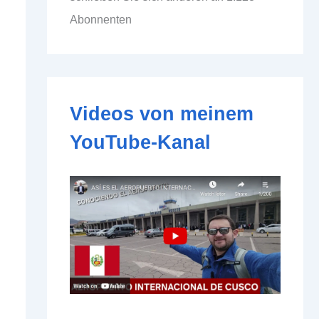
d
Abonnenten
d
r
e
s
s
e
Videos von meinem
YouTube-Kanal