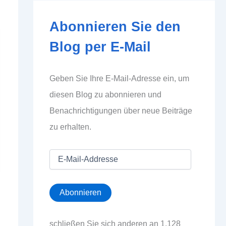
Abonnieren Sie den
Blog per E-Mail
Geben Sie Ihre E-Mail-Adresse ein, um
diesen Blog zu abonnieren und
Benachrichtigungen über neue Beiträge
zu erhalten.
E
-
M
a
Abonnieren
i
l
-
schließen Sie sich anderen an 1.128
A