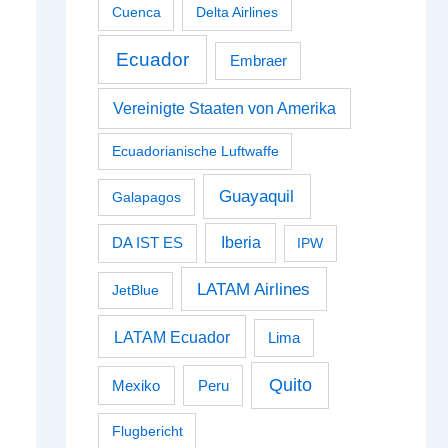
Cuenca
Delta Airlines
Ecuador
Embraer
Vereinigte Staaten von Amerika
Ecuadorianische Luftwaffe
Guayaquil
Galapagos
Iberia
DA IST ES
IPW
LATAM Airlines
JetBlue
LATAM Ecuador
Lima
Quito
Peru
Mexiko
Flugbericht