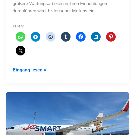
größere Wartungsarbeiten in ihren Einrichtungen
durchführen wird, historischer Meilenstein
Teilen:
DIAF
Eingang lesen »
führt
erste
größere
Wartung
an
einer
Boeing
737NG
durch