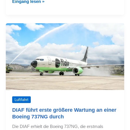
UNIWORLD
Eingang lesen »
AIR
-
Position
fordert
die
Erlaubnis
für
Charterflüge
an
Luftfahrt
DIAF führt erste größere Wartung an einer
Boeing 737NG durch
Die DIAF erhielt die Boeing 737NG, die erstmals