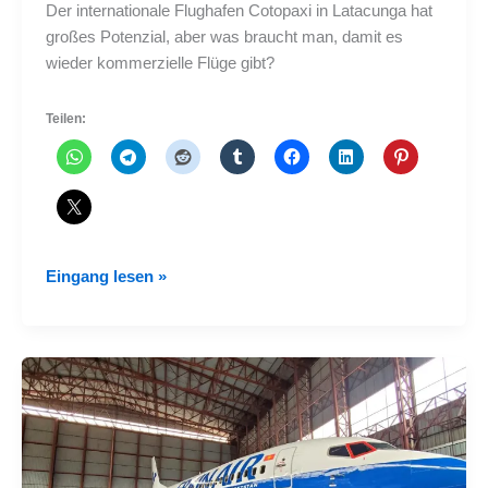
Der internationale Flughafen Cotopaxi in Latacunga hat
großes Potenzial, aber was braucht man, damit es
wieder kommerzielle Flüge gibt?
Teilen:
Was
Eingang lesen »
braucht
Latacunga,
um
wieder
kommerzielle
Flüge
zu
haben?