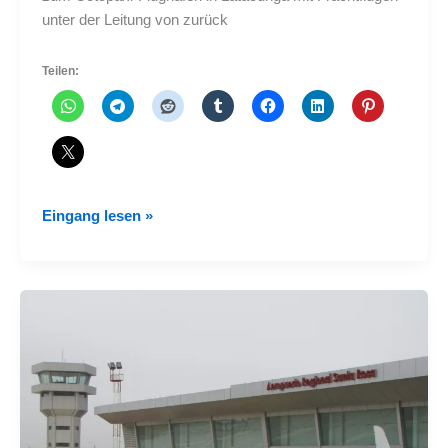
unter der Leitung von zurück
Teilen:
Der
Eingang lesen »
kommerzielle
Betrieb
kehrt
zum
Flughafen
Cotopaxi
in
Latacunga
zurück