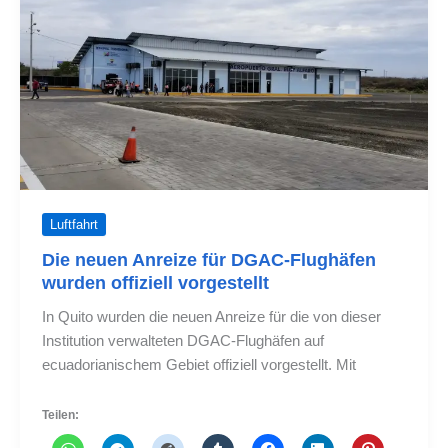
Ecuador
ein
Luftfahrt
Die neuen Anreize für DGAC-Flughäfen
wurden offiziell vorgestellt
In Quito wurden die neuen Anreize für die von dieser
Institution verwalteten DGAC-Flughäfen auf
ecuadorianischem Gebiet offiziell vorgestellt. Mit
Teilen: