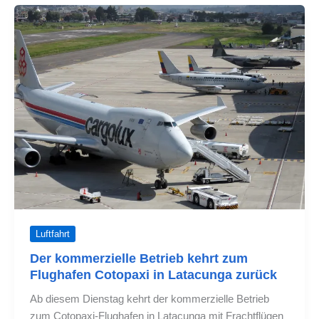
die
kommerziellen
Flüge
in
Latacunga
wieder
auf
Luftfahrt
Der kommerzielle Betrieb kehrt zum
Flughafen Cotopaxi in Latacunga zurück
Ab diesem Dienstag kehrt der kommerzielle Betrieb
zum Cotopaxi-Flughafen in Latacunga mit Frachtflügen