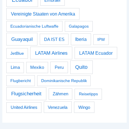
Embraer
Vereinigte Staaten von Amerika
Ecuadorianische Luftwaffe
Galapagos
Guayaquil
Iberia
DA IST ES
IPW
LATAM Airlines
LATAM Ecuador
JetBlue
Quito
Peru
Lima
Mexiko
Flugbericht
Dominikanische Republik
Flugsicherheit
Zähmen
Reisetipps
Venezuela
Wingo
United Airlines