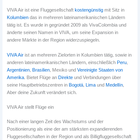
VIVA Air ist eine Fluggesellschaft
kostengünstig
mit Sitz in
Kolumbien
das in mehreren lateinamerikanischen Ländern
tätig ist. Es wurde in gegründet 2009 als VivaColombia und
änderte seinen Namen in VIVA, um seine Expansion in
andere Märkte in der Region widerzuspiegeln.
VIVA Air
ist an mehreren Zielorten in Kolumbien tätig, sowie in
anderen lateinamerikanischen Ländern, einschließlich
Peru
,
Argentinien
,
Brasilien
, Mexiko und
Vereinigte Staaten von
Amerika
. Bietet Flüge an
Direkte
und Verbindungen über
seine Hauptbetriebszentren in
Bogotá
,
Lima
und
Medellín
,
Aber deine Zukunft verändert sich.
VIVA Air stellt Flüge ein
Nach einer langen Zeit des Wachstums und der
Positionierung als eine der am stärksten expandierenden
Fluggesellschaften in der Region und als Billigfluggesellschaft