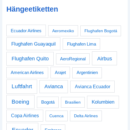
Hängeetiketten
Ecuador Airlines
Aeromexiko
Flughafen Bogotá
Flughafen Guayaquil
Flughafen Lima
Airbus
Flughafen Quito
AeroRegional
American Airlines
Arajet
Argentinien
Luftfahrt
Avianca
Avianca Ecuador
Boeing
Kolumbien
Bogotá
Brasilien
Copa Airlines
Cuenca
Delta Airlines
Ecuador