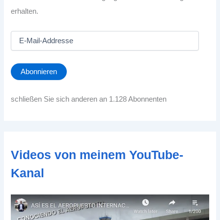
erhalten.
E
-
M
a
Abonnieren
i
l
-
schließen Sie sich anderen an 1.128 Abonnenten
A
d
d
r
e
Videos von meinem YouTube-
s
s
Kanal
e