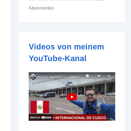
d
Abonnenten
d
r
e
s
s
e
Videos von meinem
YouTube-Kanal