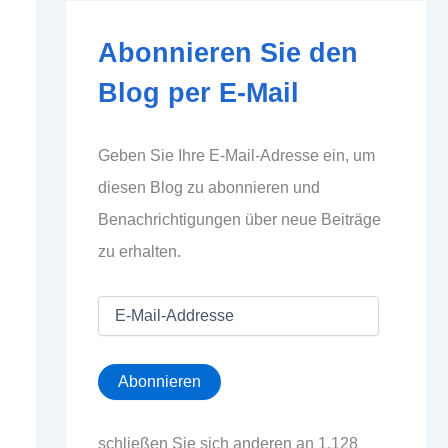
Abonnieren Sie den
Blog per E-Mail
Geben Sie Ihre E-Mail-Adresse ein, um
diesen Blog zu abonnieren und
Benachrichtigungen über neue Beiträge
zu erhalten.
E
-
M
a
Abonnieren
i
l
-
schließen Sie sich anderen an 1.128
A