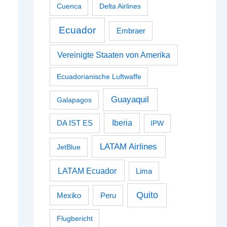
Cuenca
Delta Airlines
Ecuador
Embraer
Vereinigte Staaten von Amerika
Ecuadorianische Luftwaffe
Guayaquil
Galapagos
Iberia
DA IST ES
IPW
LATAM Airlines
JetBlue
LATAM Ecuador
Lima
Quito
Peru
Mexiko
Flugbericht