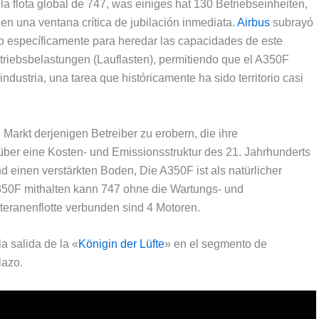
la flota global de
747, was einiges hat 130 Betriebseinheiten,
a en una ventana crítica de jubilación inmediata
.
Airbus
subrayó
o específicamente para heredar las capacidades de este
triebsbelastungen (Lauflasten),
permitiendo que el A350F
industria
,
una tarea que históricamente ha sido territorio casi
n Markt derjenigen Betreiber zu erobern, die ihre
über eine Kosten- und Emissionsstruktur des 21. Jahrhunderts
 einen verstärkten Boden, Die A350F ist als natürlicher
r A350F mithalten kann 747 ohne die Wartungs- und
eteranenflotte verbunden sind 4 Motoren.
la salida de la «
Königin der Lüfte
» en el segmento de
lazo
.