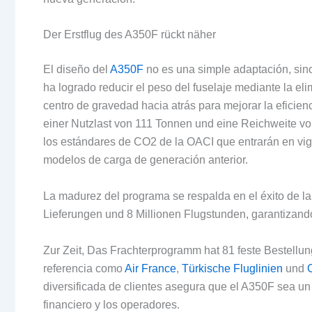
Der Erstflug des A350F rückt näher
El diseño del
A350F
no es una simple adaptación
,
sin
ha logrado reducir el peso del fuselaje mediante la e
centro de gravedad hacia atrás para mejorar la eficienc
einer Nutzlast von 111 Tonnen und eine Reichweite v
los estándares de CO2 de la OACI que entrarán en vig
modelos de carga de generación anterior
.
La madurez del programa se respalda en el éxito de la 
Lieferungen und 8 Millionen Flugstunden,
garantizando
Zur Zeit, Das Frachterprogramm hat 81 feste Bestell
referencia como
Air France
,
Türkische Fluglinien
und
diversificada de clientes asegura que el A350F sea un 
financiero y los operadores
.