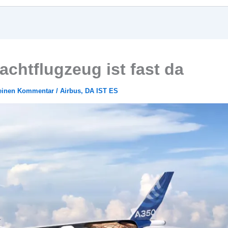
chtflugzeug ist fast da
 einen Kommentar
/
Airbus
,
DA IST ES