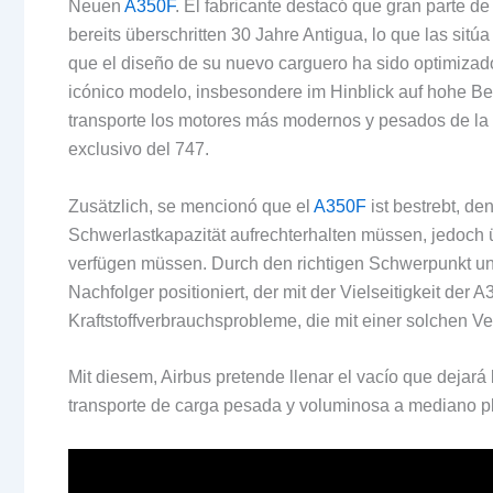
Neuen
A350F
.
El fabricante destacó que gran parte de 
bereits überschritten 30 Jahre Antigua,
lo que las sitú
que el diseño de su nuevo carguero ha sido optimizad
icónico modelo
, insbesondere im Hinblick auf hohe Be
transporte los motores más modernos y pesados de la 
exclusivo del
747.
Zusätzlich,
se mencionó que el
A350F
ist bestrebt, de
Schwerlastkapazität aufrechterhalten müssen, jedoch 
verfügen müssen. Durch den richtigen Schwerpunkt und
Nachfolger positioniert, der mit der Vielseitigkeit de
Kraftstoffverbrauchsprobleme, die mit einer solchen V
Mit diesem,
Airbus pretende llenar el vacío que dejará 
transporte de carga pesada y voluminosa a mediano p