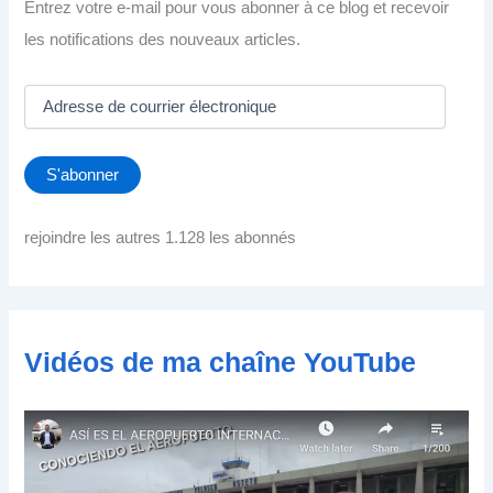
Entrez votre e-mail pour vous abonner à ce blog et recevoir
les notifications des nouveaux articles.
A
d
r
e
S'abonner
s
s
e
rejoindre les autres 1.128 les abonnés
d
e
c
o
u
Vidéos de ma chaîne YouTube
r
r
i
e
r
é
l