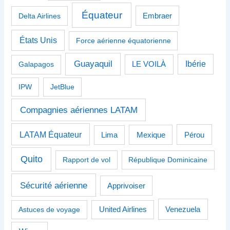
Équateur
Delta Airlines
Embraer
États Unis
Force aérienne équatorienne
Guayaquil
Ibérie
Galapagos
LE VOILÀ
IPW
JetBlue
Compagnies aériennes LATAM
LATAM Équateur
Pérou
Lima
Mexique
Quito
Rapport de vol
République Dominicaine
Sécurité aérienne
Apprivoiser
Venezuela
Astuces de voyage
United Airlines