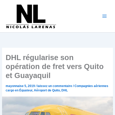
Aller
au
contenu
DHL régularise son
opération de fret vers Quito
et Guayaquil
mayonnaise 5, 2019
/
laissez un commentaire
/
Compagnies aériennes
cargo en Équateur
,
Aéroport de Quito
,
DHL