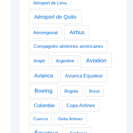
Aéroport de Lima
Aéroport de Quito
Airbus
Aérorégional
Compagnies aériennes américaines
Aviation
Arajet
Argentine
Avianca
Avianca Equateur
Boeing
Bogota
Brésil
Colombie
Copa Airlines
Cuenca
Delta Airlines
Équateur