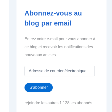
Abonnez-vous au
blog par email
Entrez votre e-mail pour vous abonner à
ce blog et recevoir les notifications des
nouveaux articles.
A
d
r
e
S'abonner
s
s
e
rejoindre les autres 1.128 les abonnés
d
e