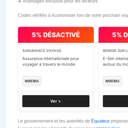
✈️ Avantages exclusifs pour les lecteurs
Codes vérifiés à économiser lors de votre prochain vo
5% DÉSACTIVÉ
5% 
ASSURANCE VOYAGE
REMISE SUR L
Assurance internationale pour
E-Sim intern
voyager à travers le monde.
autour du m
NARENAS
NARENAS
Ver >
Le gouvernement et les autorités de
Équateur
proposer