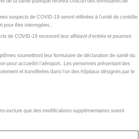
tère de la santé publique recevra chacun des formulaires de
s suspects de COVID-19 seront référées à l'unité de contrôle
rt pour être interrogées..
 de COVID-19 recevront leur affidavit d'entrée et pourront
tômes soumettront leur formulaire de déclaration de santé du
ion pour accueillir l'aéroport.. Les personnes présentant des
olement et transférées dans l'un des hôpitaux désignés par le
sans exclure que des modifications supplémentaires soient