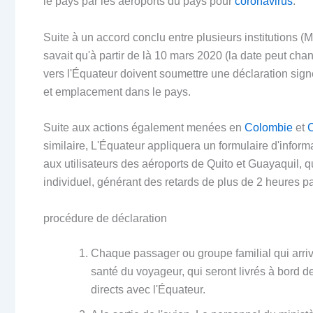
le pays par les aéroports du pays pour
coronavirus
.
Suite à un accord conclu entre plusieurs institution
savait qu'à partir de là 10 mars 2020 (la date peut cha
vers l'Équateur doivent soumettre une déclaration sign
et emplacement dans le pays.
Suite aux actions également menées en
Colombie
et
C
similaire, L'Équateur appliquera un formulaire d'informat
aux utilisateurs des aéroports de Quito et Guayaquil, 
individuel, générant des retards de plus de 2 heures par
procédure de déclaration
Chaque passager ou groupe familial qui arrive
santé du voyageur, qui seront livrés à bord 
directs avec l'Équateur.