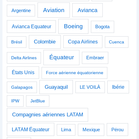
Aviation
Avianca
Argentine
Boeing
Avianca Equateur
Bogota
Colombie
Copa Airlines
Brésil
Cuenca
Équateur
Delta Airlines
Embraer
États Unis
Force aérienne équatorienne
Guayaquil
Ibérie
Galapagos
LE VOILÀ
IPW
JetBlue
Compagnies aériennes LATAM
LATAM Équateur
Pérou
Lima
Mexique