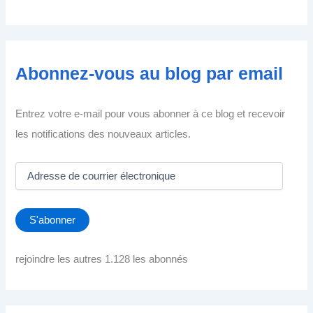
Abonnez-vous au blog par email
Entrez votre e-mail pour vous abonner à ce blog et recevoir
les notifications des nouveaux articles.
A
d
r
e
S'abonner
s
s
e
rejoindre les autres 1.128 les abonnés
d
e
c
o