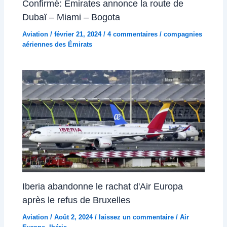
Confirmé: Emirates annonce la route de
Dubaï – Miami – Bogota
Aviation
/
février 21, 2024
/
4 commentaires
/
compagnies
aériennes des Émirats
Iberia abandonne le rachat d'Air Europa
après le refus de Bruxelles
Aviation
/
Août 2, 2024
/
laissez un commentaire
/
Air