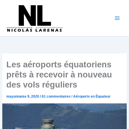
Aller
au
contenu
Les aéroports équatoriens
prêts à recevoir à nouveau
des vols réguliers
mayonnaise 9, 2020
/
61 commentaires
/
Aéroports en Équateur