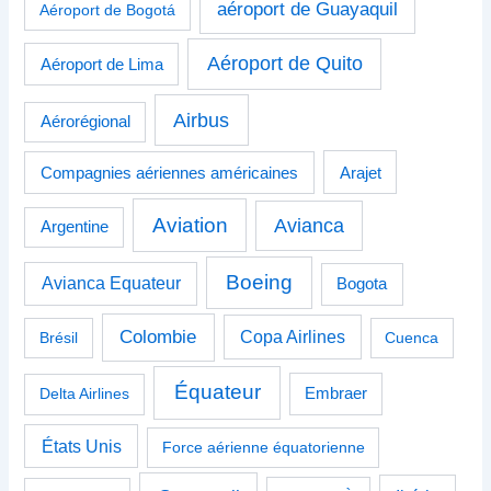
aéroport de Guayaquil
Aéroport de Bogotá
Aéroport de Quito
Aéroport de Lima
Airbus
Aérorégional
Compagnies aériennes américaines
Arajet
Aviation
Avianca
Argentine
Boeing
Avianca Equateur
Bogota
Colombie
Copa Airlines
Brésil
Cuenca
Équateur
Delta Airlines
Embraer
États Unis
Force aérienne équatorienne