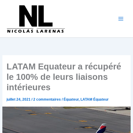
Aller
au
contenu
LATAM Equateur a récupéré
le 100% de leurs liaisons
intérieures
juillet 24, 2021
/
2 commentaires
/
Équateur
,
LATAM Équateur