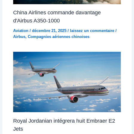
China Airlines commande davantage
d'Airbus A350-1000
Aviation
/
décembre 21, 2025
/
laissez un commentaire
/
Airbus
,
Compagnies aériennes chinoises
Royal Jordanian intégrera huit Embraer E2
Jets