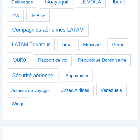
Guayaquil
Ibérie
Galapagos
LE VOILÀ
IPW
JetBlue
Compagnies aériennes LATAM
LATAM Équateur
Pérou
Lima
Mexique
Quito
Rapport de vol
République Dominicaine
Sécurité aérienne
Apprivoiser
Venezuela
Astuces de voyage
United Airlines
Wingo