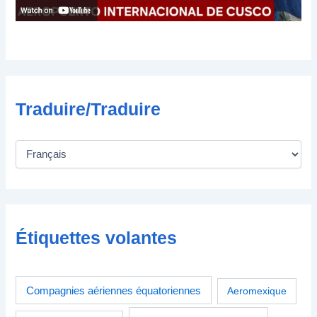
i
q
u
e
Traduire/Traduire
Étiquettes volantes
Compagnies aériennes équatoriennes
Aeromexique