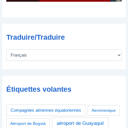
q
u
e
Traduire/Traduire
Étiquettes volantes
Compagnies aériennes équatoriennes
Aeromexique
aéroport de Guayaquil
Aéroport de Bogotá