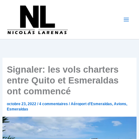
Aller
au
contenu
Signaler: les vols charters
entre Quito et Esmeraldas
ont commencé
octobre 23, 2022
/
4 commentaires
/
Aéroport d'Esmeraldas
,
Avions
,
Esmeraldas