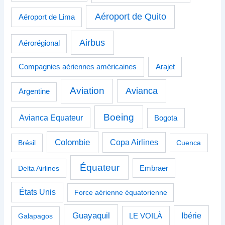
Aéroport de Quito
Aéroport de Lima
Airbus
Aérorégional
Compagnies aériennes américaines
Arajet
Aviation
Avianca
Argentine
Boeing
Avianca Equateur
Bogota
Colombie
Copa Airlines
Brésil
Cuenca
Équateur
Delta Airlines
Embraer
États Unis
Force aérienne équatorienne
Guayaquil
Ibérie
Galapagos
LE VOILÀ