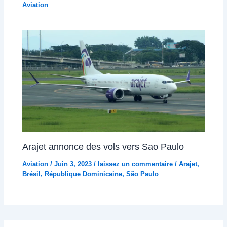
Aviation
Arajet annonce des vols vers Sao Paulo
Aviation
/
Juin 3, 2023
/
laissez un commentaire
/
Arajet
,
Brésil
,
République Dominicaine
,
São Paulo