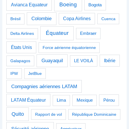
Boeing
Avianca Equateur
Bogota
Colombie
Copa Airlines
Brésil
Cuenca
Équateur
Delta Airlines
Embraer
États Unis
Force aérienne équatorienne
Guayaquil
Ibérie
Galapagos
LE VOILÀ
IPW
JetBlue
Compagnies aériennes LATAM
LATAM Équateur
Pérou
Lima
Mexique
Quito
Rapport de vol
République Dominicaine
Sécurité aérienne
Apprivoiser