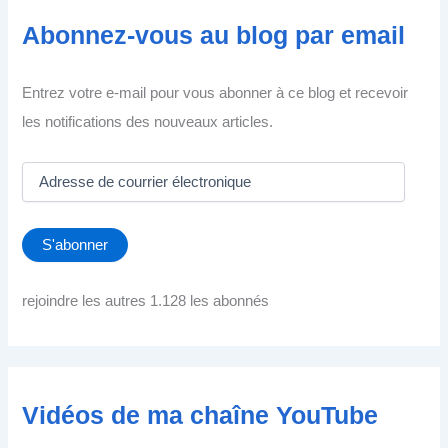
Abonnez-vous au blog par email
Entrez votre e-mail pour vous abonner à ce blog et recevoir
les notifications des nouveaux articles.
A
d
r
e
S'abonner
s
s
e
rejoindre les autres 1.128 les abonnés
d
e
c
o
u
Vidéos de ma chaîne YouTube
r
r